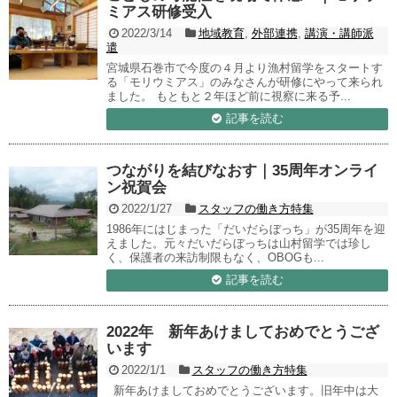
ミアス研修受入
2022/3/14
地域教育
,
外部連携
,
講演・講師派
遣
宮城県石巻市で今度の４月より漁村留学をスタートす
る「モリウミアス」のみなさんが研修にやって来られ
ました。 もともと２年ほど前に視察に来る予...
記事を読む
つながりを結びなおす｜35周年オンライ
ン祝賀会
2022/1/27
スタッフの働き方特集
1986年にはじまった「だいだらぼっち」が35周年を迎
えました。元々だいだらぼっちは山村留学では珍し
く、保護者の来訪制限もなく、OBOGも...
記事を読む
2022年 新年あけましておめでとうござ
います
2022/1/1
スタッフの働き方特集
新年あけましておめでとうございます。旧年中は大