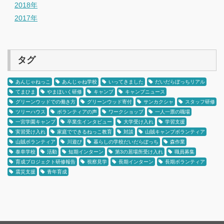
2018年
2017年
タグ
あんじゃねっこ
あんじゃね学校
いってきました
だいだらぼっちリアル
てまひま
やまほいく研修
キャンプ
キャンプニュース
グリーンウッドでの働き方
グリーンウッド寄付
サンカクシャ
スタッフ研修
ツリーハウス
ボランティアの声
ワークショップ
一人一票の職場
一宮学園キャンプ
卒業生インタビュー
大学受け入れ
学習支援
実習受け入れ
家庭でできるねっこ教育
対談
山賊キャンプボランティア
山賊ボランティア
川遊び
暮らしの学校だいだらぼっち
森作業
泰阜学校
活動
短期インターン
第3の居場所受け入れ
職員募集
育成プロジェクト研修報告
視察見学
長期インターン
長期ボランティア
震災支援
青年育成