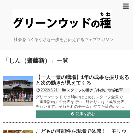
社会をつくる小さな一歩をお伝えするウェブマガジン
「
しん（齋藤新）
」
一覧
【一人一票の職場】1年の成果を振り返る
と次の動きが見えてくる
2022/3/21
スタッフの働き方特集
,
地域教育
グリーンウッドでは1年のはじめにスタッフ全員で
「事業計画」の発表を行い、終わりには「成果発表」
を行います。それぞれのチームが立てた計画がど...
記事を読む
こどもの可能性を現場で体感！｜モリウ