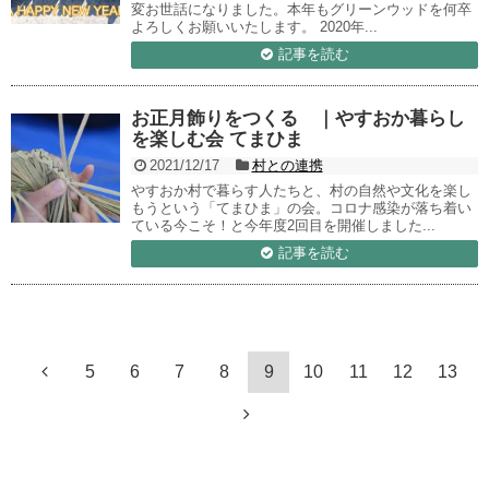
変お世話になりました。本年もグリーンウッドを何卒
よろしくお願いいたします。 2020年...
記事を読む
お正月飾りをつくる ｜やすおか暮らし
を楽しむ会 てまひま
2021/12/17
村との連携
やすおか村で暮らす人たちと、村の自然や文化を楽し
もうという「てまひま」の会。コロナ感染が落ち着い
ている今こそ！と今年度2回目を開催しました...
記事を読む
5
6
7
8
9
10
11
12
13