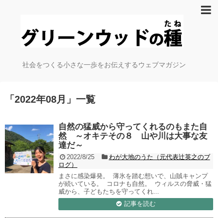
社会をつくる小さな一歩をお伝えするウェブマガジン
「
2022年08月
」
一覧
自然の猛威から守ってくれるのもまた自
然 ～オキテその８ 山や川は大事な友
達だ～
2022/8/25
わが大地のうた（元代表辻英之のブ
ログ）
まさに感染爆発。 薄氷を踏む想いで、山賊キャンプ
が続いている。 コロナも自然。 ウィルスの脅威・猛
威から、子どもたちを守ってくれ...
記事を読む