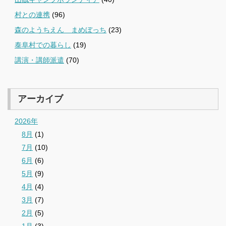
村との連携
(96)
森のようちえん まめぼっち
(23)
泰阜村での暮らし
(19)
講演・講師派遣
(70)
アーカイブ
2026年
8月
(1)
7月
(10)
6月
(6)
5月
(9)
4月
(4)
3月
(7)
2月
(5)
1月
(3)