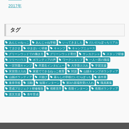
2017年
タグ
あんじゃねっこ
あんじゃね学校
いってきました
だいだらぼっちリアル
てまひま
やまほいく研修
キャンプ
キャンプニュース
グリーンウッドでの働き方
グリーンウッド寄付
サンカクシャ
スタッフ研修
ツリーハウス
ボランティアの声
ワークショップ
一人一票の職場
一宮学園キャンプ
卒業生インタビュー
大学受け入れ
学習支援
実習受け入れ
家庭でできるねっこ教育
対談
山賊キャンプボランティア
山賊ボランティア
川遊び
暮らしの学校だいだらぼっち
森作業
泰阜学校
活動
短期インターン
第3の居場所受け入れ
職員募集
育成プロジェクト研修報告
視察見学
長期インターン
長期ボランティア
震災支援
青年育成