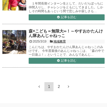
１年間長期インターン生として、だいだらぼっちに
仲間入りし、チャレンジをともにしてきました。しか
しその時間もあっという間で悲しみや寂しさも...
記事を読む
森×こども＝無限大∞！～やすおかたんけ
ん隊あんじゃねっこ
2025/3/19
地域教育
こんにちは、やすおかたんけん隊あんじゃねっこのみ
けです。 今年度最後のあんじゃねっこは、「森の中で
一日遊ぶ！」ということで、みんなであんじ...
記事を読む
1
2