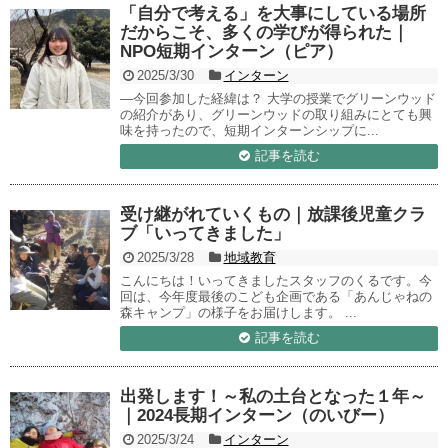
「自分で考える」を大事にしている場所
だからこそ、多くの学びが得られた｜
NPO短期インターン（ピア）
2025/3/30
インターン
—今回参加した経緯は？ 大学の授業でグリーンウッド
の紹介があり、グリーンウッドの取り組みにとても興
味を持ったので、短期インターンシップに...
記事を読む
受け継がれていくもの｜放課後児童クラ
ブ「いってきました」
2025/3/28
地域教育
こんにちは！いってきましたスタッフのくるです。今
回は、今年度最後のこども企画である「あんじゃねの
森キャンプ」の様子をお届けします。 ...
記事を読む
出発します！～私の土台となった１年～
｜2024長期インターン（のいびー）
2025/3/24
インターン