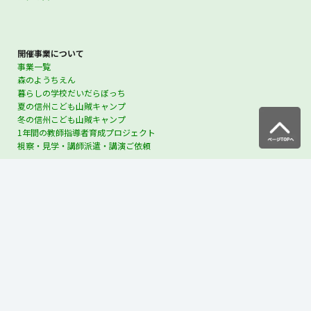
開催事業について
事業一覧
森のようちえん
暮らしの学校だいだらぼっち
夏の信州こども山賊キャンプ
冬の信州こども山賊キャンプ
1年間の教師指導者育成プロジェクト
視察・見学・講師派遣・講演ご依頼
スタッフについて
スタッフについて
採用情報
ご寄付くださる方へ
ご寄附のお願い