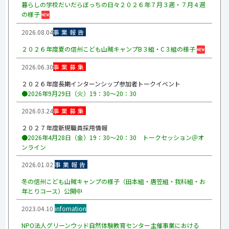
暮らしの学校だいだらぼっちの日々２０２６年７月３週・７月４週
の様子
2026.08.04
事業報告
２０２６年度夏の信州こども山賊キャンプB３組・C３組の様子
2026.06.30
事業募集
２０２６年度長期インターンシップ参加者トークイベント
●2026年9月29日（火）19：30～20：30
2026.03.24
事業募集
２０２７年度新規職員採用情報
●2026年4月28日（金）19：30～20：30 トークセッション＠オ
ンライン
2026.01.02
事業報告
冬の信州こども山賊キャンプの様子（田本組・唐笠組・我科組・お
年とりコース）公開中
2023.04.10
infomation
NPO法人グリーンウッド自然体験教育センター主催事業における