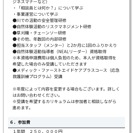
ジネスマナーなど）
・「相談員とは何か？」について学ぶ
・事業運営について学ぶ
●川での活動の安全管理研修
●自然体験活動のリスクマネジメント研修
●草刈機・チェーンソー研修
●その他、年数回の内部研修
●担当スタッフ（メンター）と2か月に1回のふりかえり
●自然体験活動指導者（NEALリーダー）資格取得
※本資格申請費用は個人負担のため、本人が資格取得を
希望した場合のみ受講していただきます
●メディック・ファーストエイドケアプラスコース（応急
救護訓練プログラム）受講
※年度によって内容を変更する場合もございます。詳しく
はお問い合わせください。
※受講を希望するカリキュラムは参加者と相談しながら
進めます。
６．参加費
１年間 ２５０，０００円