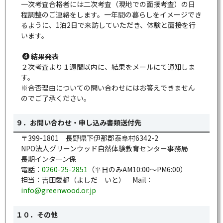
一次考査合格者には二次考査（現地での面接考査）の日
程調整のご連絡をします。一年間の暮らしをイメージでき
るように、1泊2日で来訪していただき、体験と面接を行
います。
結果発表
２次考査より１週間以内に、結果をメールにて通知しま
す。
※合否理由についての問い合わせにはお答えできません
のでご了承ください。
９．お問い合わせ・申し込み書類送付先
〒399-1801 長野県下伊那郡泰阜村6342-2
NPO法人グリーンウッド自然体験教育センター事務局
長期インターン係
電話：
0260-25-2851
（平日のみAM10:00～PM6:00）
担当：吉田愛都（よしだ いと） Mail：
info@greenwood.or.jp
１０．その他