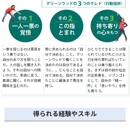
一票を投じるのは意見を
常に求められるのは「自
ひとりでできることは限
いう事ではない。
分で決める」こと。グリ
られているけれど小さな
自分のあり方を問うこと
ーンウッドで働くことを
力を持ち寄ればたいてい
だ。人の話しを聞き入れ
決めたのは自分であるよ
のことは乗り越えられ
よう。それは自分への問
うに、。どんなことも自
る。まずは目の前の社会
いかけだ。率直に言う。
分で決める。自分で決め
の出来事を、ジブンゴト
素直に聞く。それが信頼
たことに最後まで責任を
として、自分の「精一
関係を生むのだ。
持つ。
杯」と「思いやり」を持
ち寄ろう。
得られる経験やスキル