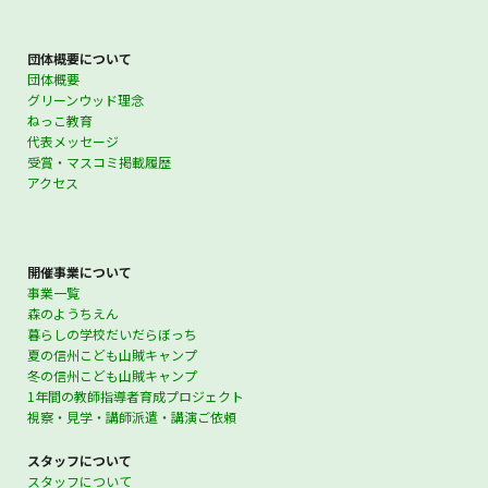
団体概要について
団体概要
グリーンウッド理念
ねっこ教育
代表メッセージ
受賞・マスコミ掲載履歴
アクセス
開催事業について
事業一覧
森のようちえん
暮らしの学校だいだらぼっち
夏の信州こども山賊キャンプ
冬の信州こども山賊キャンプ
1年間の教師指導者育成プロジェクト
視察・見学・講師派遣・講演ご依頼
スタッフについて
スタッフについて