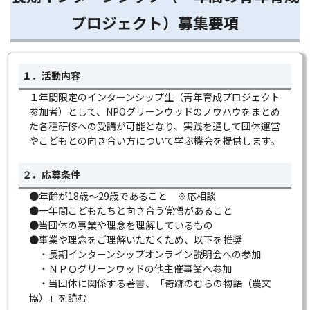
プロジェクト）募集要項
１．活動内容
１年間限定のインターンシップ生（青年育成プロジェクト
参加者）として、NPOグリーンウッドのノウハウをまとめ
た各種研修への受講が可能となり、実践を通して団体運営
やこどもとの向き合い方について学ぶ機会を提供します。
２．応募条件
●年齢が18歳～29歳であること ※応相談
●一年間こどもたちと向き合う覚悟があること
●当団体の事業や理念を理解しているもの
●事業や理念をご理解いただくため、以下を推奨
・長期インターンシップオンライン説明会への参加
・ＮＰＯグリーンウッドの他主催事業へ参加
・当団体に関係する著書、「奇跡のむらの物語（農文
協）」を読む