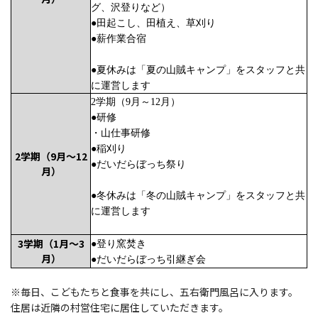
グ、沢登りなど）
●田起こし、田植え、草刈り
●薪作業合宿
●夏休みは「夏の山賊キャンプ」をスタッフと共
に運営します
2学期（9月～12月）
●研修
・山仕事研修
●稲刈り
2学期（9月～12
●だいだらぼっち祭り
月）
●冬休みは「冬の山賊キャンプ」をスタッフと共
に運営します
3学期（1月～3
●登り窯焚き
月）
●だいだらぼっち引継ぎ会
※毎日、こどもたちと食事を共にし、五右衛門風呂に入ります。
住居は近隣の村営住宅に居住していただきます。