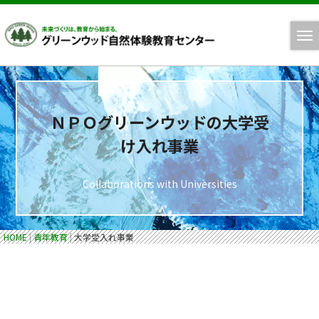
ＮＰＯグリーンウッドの大学受
け入れ事業
Collaborations with Universities
HOME
|
青年教育
|
大学受入れ事業