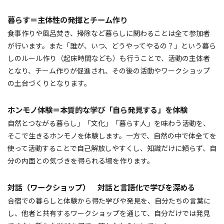
暮らす＝主体性の発揮とチーム作り
食事作りや風呂焚き、掃除など暮らしに関わることは全て参加者
が行います。また「誰が、いつ、どうやってやるの？」という暮ら
しのルール作り（起床時間なども）も行うことで、活動の主体者
となり、チーム作りが促進され、その後の活動やワークショップ
の土台づくりとなります。
ホンモノ体験＝本質的な学び「自ら発見する」を体験
自然とつながる暮らし」「文化」「暮らす人」を味わう活動を、
そこで生きるホンモノを体験します。一方で、自然の中で体全てを
使って活動することで自己解放しやすくし、知識だけに頼らず、自
分の内面との気づきを得られる場を作ります。
対話（ワークショップ） 対話と言語化で学びを深める
合宿での暮らしと体験から得た学びや発見を、自分たちの言葉に
し、他者と共有するワークショップを通じて、自分だけでは発見