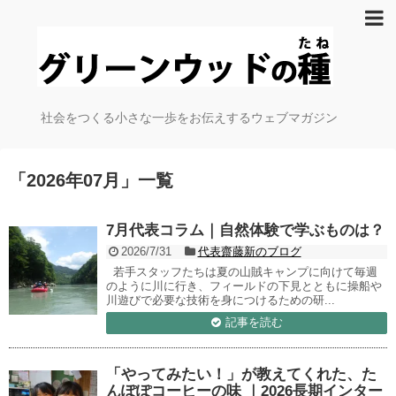
社会をつくる小さな一歩をお伝えするウェブマガジン
「
2026年07月
」
一覧
7月代表コラム｜自然体験で学ぶものは？
2026/7/31
代表齋藤新のブログ
若手スタッフたちは夏の山賊キャンプに向けて毎週
のように川に行き、フィールドの下見とともに操船や
川遊びで必要な技術を身につけるための研...
記事を読む
「やってみたい！」が教えてくれた、た
んぽぽコーヒーの味 ｜2026長期インター