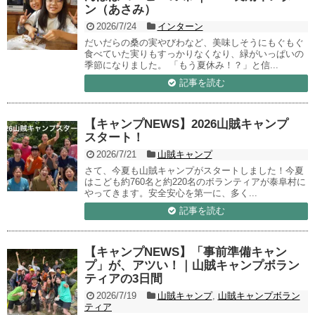
ン（あさみ）
2026/7/24
インターン
だいだらの桑の実やびわなど、美味しそうにもぐもぐ
食べていた実りもすっかりなくなり、緑がいっぱいの
季節になりました。 「もう夏休み！？」と信...
記事を読む
【キャンプNEWS】2026山賊キャンプ
スタート！
2026/7/21
山賊キャンプ
さて、今夏も山賊キャンプがスタートしました！今夏
はこども約760名と約220名のボランティアが泰阜村に
やってきます。安全安心を第一に、多く...
記事を読む
【キャンプNEWS】「事前準備キャン
プ」が、アツい！｜山賊キャンプボラン
ティアの3日間
2026/7/19
山賊キャンプ
,
山賊キャンプボラン
ティア