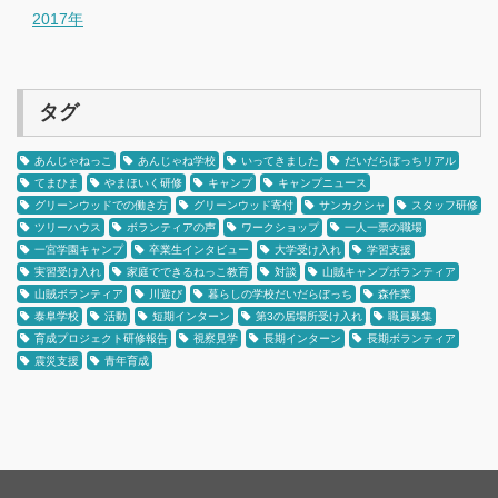
2017年
タグ
あんじゃねっこ
あんじゃね学校
いってきました
だいだらぼっちリアル
てまひま
やまほいく研修
キャンプ
キャンプニュース
グリーンウッドでの働き方
グリーンウッド寄付
サンカクシャ
スタッフ研修
ツリーハウス
ボランティアの声
ワークショップ
一人一票の職場
一宮学園キャンプ
卒業生インタビュー
大学受け入れ
学習支援
実習受け入れ
家庭でできるねっこ教育
対談
山賊キャンプボランティア
山賊ボランティア
川遊び
暮らしの学校だいだらぼっち
森作業
泰阜学校
活動
短期インターン
第3の居場所受け入れ
職員募集
育成プロジェクト研修報告
視察見学
長期インターン
長期ボランティア
震災支援
青年育成