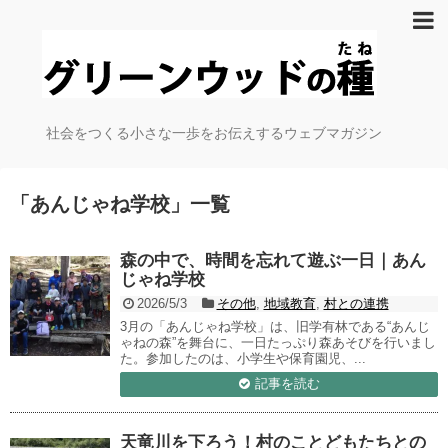
社会をつくる小さな一歩をお伝えするウェブマガジン
「
あんじゃね学校
」
一覧
森の中で、時間を忘れて遊ぶ一日｜あん
じゃね学校
2026/5/3
その他
,
地域教育
,
村との連携
3月の「あんじゃね学校」は、旧学有林である“あんじ
ゃねの森”を舞台に、一日たっぷり森あそびを行いまし
た。参加したのは、小学生や保育園児、...
記事を読む
天竜川を下ろう！村のことどもたちとの