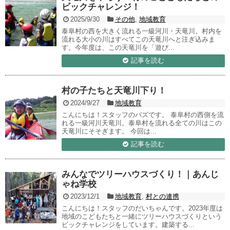
ビックチャレンジ！
2025/9/30
その他
,
地域教育
泰阜村の西を大きく流れる一級河川・天竜川。村内を
流れる大小の川はすべてこの天竜川へと注ぎ込みま
す。今年度は、この天竜川を「遊び...
記事を読む
村の子たちと天竜川下り！
2024/9/27
地域教育
こんにちは！スタッフのバズです。 泰阜村の西側を流
れる一級河川天竜川。泰阜村を流れる全ての川はこの
天竜川にそそぎます。 今回は...
記事を読む
みんなでツリーハウスづくり！｜あんじ
ゃね学校
2023/12/1
地域教育
,
村との連携
こんにちは！スタッフのだいちゃんです。2023年度は
地域のこどもたちと一緒にツリーハウスづくりという
ビックチャレンジをしています。建築する...