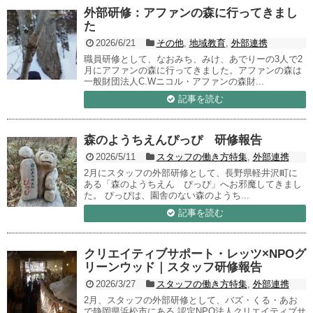
外部研修：アファンの森に行ってきまし
た
2026/6/21
その他
,
地域教育
,
外部連携
職員研修として、なおみち、みけ、あでりーの3人で2
月にアファンの森に行ってきました。アファンの森は
一般財団法人C.Wニコル・アファンの森財...
記事を読む
森のようちえんぴっぴ 研修報告
2026/5/11
スタッフの働き方特集
,
外部連携
2月にスタッフの外部研修として、長野県軽井沢町に
ある「森のようちえん ぴっぴ」へお邪魔してきまし
た。 ぴっぴは、園舎のない森のようち...
記事を読む
クリエイティブサポート・レッツ×NPOグ
リーンウッド｜スタッフ研修報告
2026/3/27
スタッフの働き方特集
,
外部連携
2月、スタッフの外部研修として、バズ・くる・あお
で静岡県浜松市にある 認定NPO法人クリエイティブサ