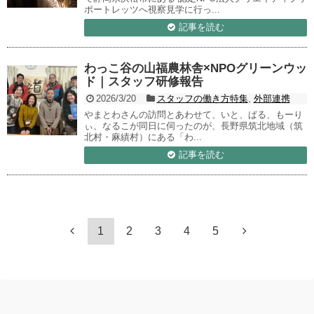
ポートレッツへ視察見学に行っ...
記事を読む
わっこ谷の山福農林舎×NPOグリーンウッ
ド｜スタッフ研修報告
2026/3/20
スタッフの働き方特集
,
外部連携
やまとわさんの訪問とあわせて、いと、ぱる、もーり
ぃ、なるこが同日に伺ったのが、長野県筑北地域（筑
北村・麻績村）にある「わ...
記事を読む
1
2
3
4
5