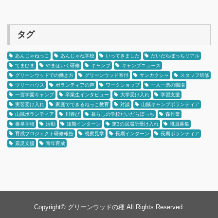
タグ
あんじゃねっこ
あんじゃね学校
いってきました
だいだらぼっちリアル
てまひま
やまほいく研修
キャンプ
キャンプニュース
グリーンウッドでの働き方
グリーンウッド寄付
サンカクシャ
スタッフ研修
ツリーハウス
ボランティアの声
ワークショップ
一人一票の職場
一宮学園キャンプ
卒業生インタビュー
大学受け入れ
学習支援
実習受け入れ
家庭でできるねっこ教育
対談
山賊キャンプボランティア
山賊ボランティア
川遊び
暮らしの学校だいだらぼっち
森作業
泰阜学校
活動
短期インターン
第3の居場所受け入れ
職員募集
育成プロジェクト研修報告
視察見学
長期インターン
長期ボランティア
震災支援
青年育成
Copyright©
グリーンウッドの種
All Rights Reserved.