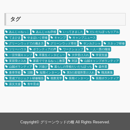
タグ
あんじゃねっこ
あんじゃね学校
いってきました
だいだらぼっちリアル
てまひま
やまほいく研修
キャンプ
キャンプニュース
グリーンウッドでの働き方
グリーンウッド寄付
サンカクシャ
スタッフ研修
ツリーハウス
ボランティアの声
ワークショップ
一人一票の職場
一宮学園キャンプ
卒業生インタビュー
大学受け入れ
学習支援
実習受け入れ
家庭でできるねっこ教育
対談
山賊キャンプボランティア
山賊ボランティア
川遊び
暮らしの学校だいだらぼっち
森作業
泰阜学校
活動
短期インターン
第3の居場所受け入れ
職員募集
育成プロジェクト研修報告
視察見学
長期インターン
長期ボランティア
震災支援
青年育成
Copyright©
グリーンウッドの種
All Rights Reserved.