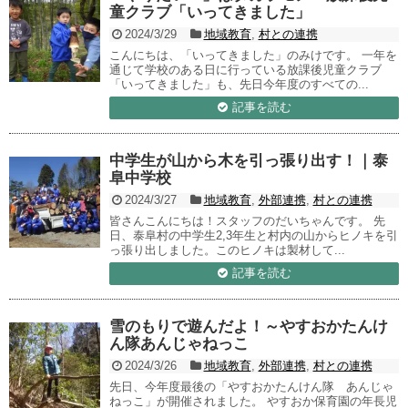
童クラブ「いってきました」
2024/3/29
地域教育
,
村との連携
こんにちは、「いってきました」のみけです。 一年を
通じて学校のある日に行っている放課後児童クラブ
「いってきました」も、先日今年度のすべての...
記事を読む
中学生が山から木を引っ張り出す！｜泰
阜中学校
2024/3/27
地域教育
,
外部連携
,
村との連携
皆さんこんにちは！スタッフのだいちゃんです。 先
日、泰阜村の中学生2,3年生と村内の山からヒノキを引
っ張り出しました。このヒノキは製材して...
記事を読む
雪のもりで遊んだよ！～やすおかたんけ
ん隊あんじゃねっこ
2024/3/26
地域教育
,
外部連携
,
村との連携
先日、今年度最後の「やすおかたんけん隊 あんじゃ
ねっこ」が開催されました。 やすおか保育園の年長児