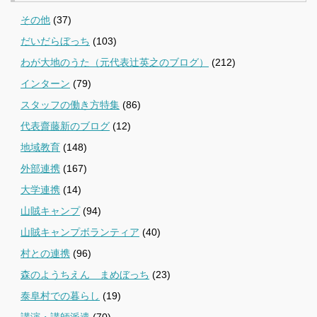
その他
(37)
だいだらぼっち
(103)
わが大地のうた（元代表辻英之のブログ）
(212)
インターン
(79)
スタッフの働き方特集
(86)
代表齋藤新のブログ
(12)
地域教育
(148)
外部連携
(167)
大学連携
(14)
山賊キャンプ
(94)
山賊キャンプボランティア
(40)
村との連携
(96)
森のようちえん まめぼっち
(23)
泰阜村での暮らし
(19)
講演・講師派遣
(70)