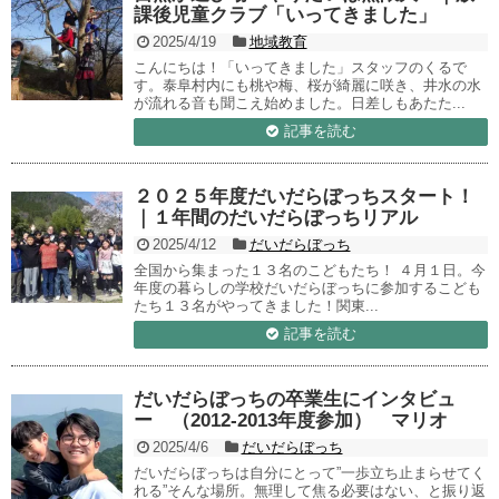
課後児童クラブ「いってきました」
2025/4/19
地域教育
こんにちは！「いってきました」スタッフのくるで
す。泰阜村内にも桃や梅、桜が綺麗に咲き、井水の水
が流れる音も聞こえ始めました。日差しもあたた...
記事を読む
２０２５年度だいだらぼっちスタート！
｜１年間のだいだらぼっちリアル
2025/4/12
だいだらぼっち
全国から集まった１３名のこどもたち！ ４月１日。今
年度の暮らしの学校だいだらぼっちに参加するこども
たち１３名がやってきました！関東...
記事を読む
だいだらぼっちの卒業生にインタビュ
ー （2012-2013年度参加） マリオ
2025/4/6
だいだらぼっち
だいだらぼっちは自分にとって”一歩立ち止まらせてく
れる”そんな場所。無理して焦る必要はない、と振り返