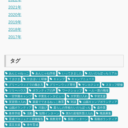
2021年
2020年
2019年
2018年
2017年
タグ
あんじゃねっこ
あんじゃね学校
いってきました
だいだらぼっちリアル
てまひま
やまほいく研修
キャンプ
キャンプニュース
グリーンウッドでの働き方
グリーンウッド寄付
サンカクシャ
スタッフ研修
ツリーハウス
ボランティアの声
ワークショップ
一人一票の職場
一宮学園キャンプ
卒業生インタビュー
大学受け入れ
学習支援
実習受け入れ
家庭でできるねっこ教育
対談
山賊キャンプボランティア
山賊ボランティア
川遊び
暮らしの学校だいだらぼっち
森作業
泰阜学校
活動
短期インターン
第3の居場所受け入れ
職員募集
育成プロジェクト研修報告
視察見学
長期インターン
長期ボランティア
震災支援
青年育成