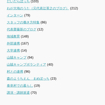
だいだらぼっち
(103)
わが大地のうた（元代表辻英之のブログ）
(212)
インターン
(79)
スタッフの働き方特集
(86)
代表齋藤新のブログ
(12)
地域教育
(148)
外部連携
(167)
大学連携
(14)
山賊キャンプ
(94)
山賊キャンプボランティア
(40)
村との連携
(96)
森のようちえん まめぼっち
(23)
泰阜村での暮らし
(19)
講演・講師派遣
(70)