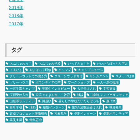
2019年
2018年
2017年
タグ
あんじゃねっこ
あんじゃね学校
いってきました
だいだらぼっちリアル
てまひま
やまほいく研修
キャンプ
キャンプニュース
グリーンウッドでの働き方
グリーンウッド寄付
サンカクシャ
スタッフ研修
ツリーハウス
ボランティアの声
ワークショップ
一人一票の職場
一宮学園キャンプ
卒業生インタビュー
大学受け入れ
学習支援
実習受け入れ
家庭でできるねっこ教育
対談
山賊キャンプボランティア
山賊ボランティア
川遊び
暮らしの学校だいだらぼっち
森作業
泰阜学校
活動
短期インターン
第3の居場所受け入れ
職員募集
育成プロジェクト研修報告
視察見学
長期インターン
長期ボランティア
震災支援
青年育成