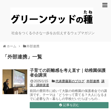
社会をつくる小さな一歩をお伝えするウェブマガジン
ホーム
外部連携
「
外部連携
」
一覧
子育ての距離感を考え直す｜幼稚園保護
者会講演
2025/1/15
代表齋藤新のブログ
,
外部連携
,
講
演・講師派遣
前回の豊田市に続いて大阪の幼稚園の保護者会での講
演です。テーマは「どうやって育てる？大人になるま
でに必要な力～暮らしの学校だいだらぼっちの...
記事を読む