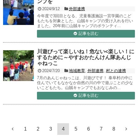
ンプを
2024/9/12
外部連携
今年度で3回目となる、児童養護施設一宮学園のこど
もたちを対象とした、山賊キャンプの受け入れを行い
ました。20年前に山賊キャンプのボランティ...
記事を読む
川遊びって楽しいね！危ない<楽しい！に
するために～やすおかたんけん隊あんじ
ゃねっこ
2024/7/20
地域教育
,
外部連携
,
村との連携
7月のあんじゃねっこは、川遊びです！ 泰阜村の中に
住んでいてもなかなか自然の川の中で遊ぶことの少な
いこどもたち。山賊キャンプでもおなじみの...
記事を読む
1
2
3
4
5
6
7
8