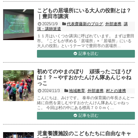
こどもの居場所にいる大人の役割とは？
｜豊田市講演
2025/1/9
代表齋藤新のブログ
,
外部連携
,
講
演・講師派遣
１１月はいくつか講演に呼ばれています。 まずは豊田
市。『こどもが求める「居場所」×「居場所」にいる
大人の役割』というテーマで豊田市の居場所...
記事を読む
初めてのやまのぼり 頑張ったごほうび
は！？～やすおかたんけん隊あんじゃね
っこ
2024/11/3
地域教育
,
外部連携
,
村との連携
こんにちは、みけです。 泰阜の保育園の年長さんと一
緒に自然を楽しむやすおかたんけん隊あんじゃねっ
こ。 今回は村の中にある標高７００ｍく...
記事を読む
児童養護施設のこどもたちに自由なキャ