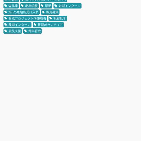
森作業
泰阜学校
活動
短期インターン
第3の居場所受け入れ
職員募集
育成プロジェクト研修報告
視察見学
長期インターン
長期ボランティア
震災支援
青年育成