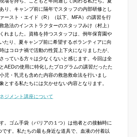
現場を持ち、こどもと年間通じて関わる私たち。夏
あり、キャンプ前に隔年でスタッフの内部研修とし
ァースト・エイド（R）（以下、MFA）の講習を行
救急法のインストラクターのスタッフみけ（村上）
くれました。資格を持つスタッフは、例年保育園や
赴いたり、夏キャンプ前に希望するボランティアに向
時はコロナ禍で活動の性質上下火になりましたが、
さっている方々は少なくないと感じます。今回は全
とAEDの使用に特化したプログラムの講習だったた
小児・乳児も含めた内容の救急救命法を行いまし
象とする私たちには欠かせない内容となります。
ネジメント講座について
す。ゴム手袋（バリアの１つ）は他者との接触時に
つです。私たちの最も身近な道具で、血液の付着以