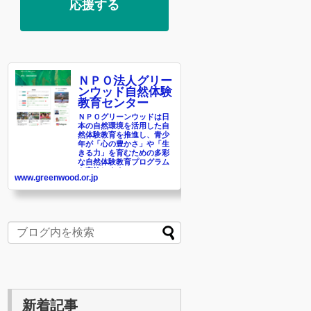
応援する
ＮＰＯ法人グリー
ンウッド自然体験
教育センター
ＮＰＯグリーンウッドは日
本の自然環境を活用した自
然体験教育を推進し、青少
年が「心の豊かさ」や「生
きる力」を育むための多彩
な自然体験教育プログラム
を実施します。
www.greenwood.or.jp
新着記事