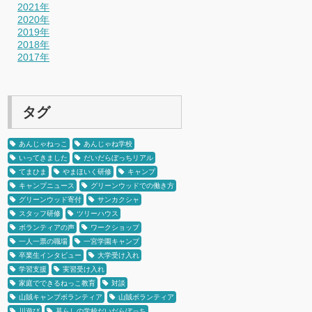
2021年
2020年
2019年
2018年
2017年
タグ
あんじゃねっこ
あんじゃね学校
いってきました
だいだらぼっちリアル
てまひま
やまほいく研修
キャンプ
キャンプニュース
グリーンウッドでの働き方
グリーンウッド寄付
サンカクシャ
スタッフ研修
ツリーハウス
ボランティアの声
ワークショップ
一人一票の職場
一宮学園キャンプ
卒業生インタビュー
大学受け入れ
学習支援
実習受け入れ
家庭でできるねっこ教育
対談
山賊キャンプボランティア
山賊ボランティア
川遊び
暮らしの学校だいだらぼっち