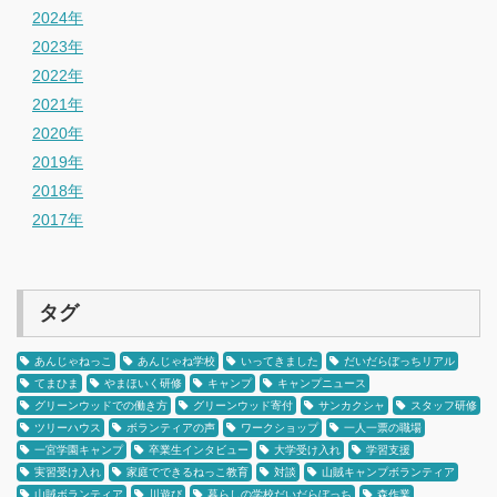
2024年
2023年
2022年
2021年
2020年
2019年
2018年
2017年
タグ
あんじゃねっこ
あんじゃね学校
いってきました
だいだらぼっちリアル
てまひま
やまほいく研修
キャンプ
キャンプニュース
グリーンウッドでの働き方
グリーンウッド寄付
サンカクシャ
スタッフ研修
ツリーハウス
ボランティアの声
ワークショップ
一人一票の職場
一宮学園キャンプ
卒業生インタビュー
大学受け入れ
学習支援
実習受け入れ
家庭でできるねっこ教育
対談
山賊キャンプボランティア
山賊ボランティア
川遊び
暮らしの学校だいだらぼっち
森作業