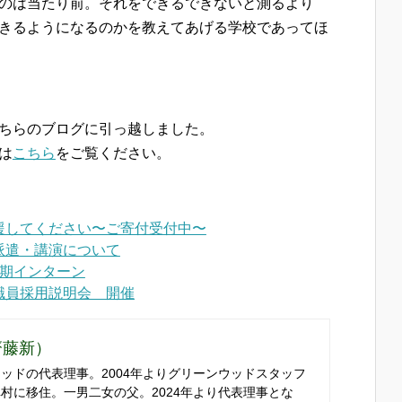
のは当たり前。それをできるできないと測るより
きるようになるのかを教えてあげる学校であってほ
ちらのブログに引っ越しました。
は
こちら
をご覧ください。
援してください〜ご寄付受付中〜
派遣・講演について
長期インターン
職員採用説明会 開催
齋藤新）
ッドの代表理事。2004年よりグリーンウッドスタッフ
村に移住。一男二女の父。2024年より代表理事とな