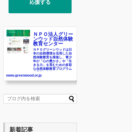
応援する
ＮＰＯ法人グリー
ンウッド自然体験
教育センター
ＮＰＯグリーンウッドは日
本の自然環境を活用した自
然体験教育を推進し、青少
年が「心の豊かさ」や「生
きる力」を育むための多彩
な自然体験教育プログラム
を実施します。
www.greenwood.or.jp
新着記事