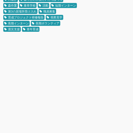
森作業
泰阜学校
活動
短期インターン
第3の居場所受け入れ
職員募集
育成プロジェクト研修報告
視察見学
長期インターン
長期ボランティア
震災支援
青年育成