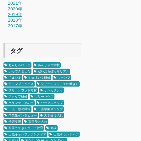
2021年
2020年
2019年
2018年
2017年
タグ
あんじゃねっこ
あんじゃね学校
いってきました
だいだらぼっちリアル
てまひま
やまほいく研修
キャンプ
キャンプニュース
グリーンウッドでの働き方
グリーンウッド寄付
サンカクシャ
スタッフ研修
ツリーハウス
ボランティアの声
ワークショップ
一人一票の職場
一宮学園キャンプ
卒業生インタビュー
大学受け入れ
学習支援
実習受け入れ
家庭でできるねっこ教育
対談
山賊キャンプボランティア
山賊ボランティア
川遊び
暮らしの学校だいだらぼっち