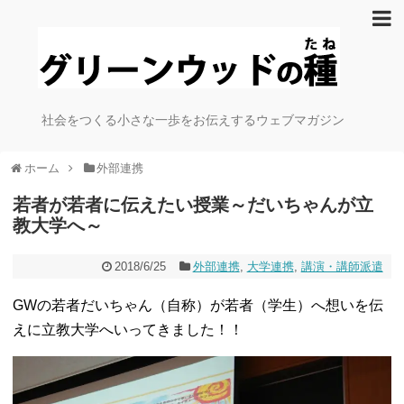
社会をつくる小さな一歩をお伝えするウェブマガジン
ホーム
外部連携
若者が若者に伝えたい授業～だいちゃんが立
教大学へ～
2018/6/25
外部連携
,
大学連携
,
講演・講師派遣
GWの若者だいちゃん（自称）が若者（学生）へ想いを伝
えに立教大学へいってきました！！