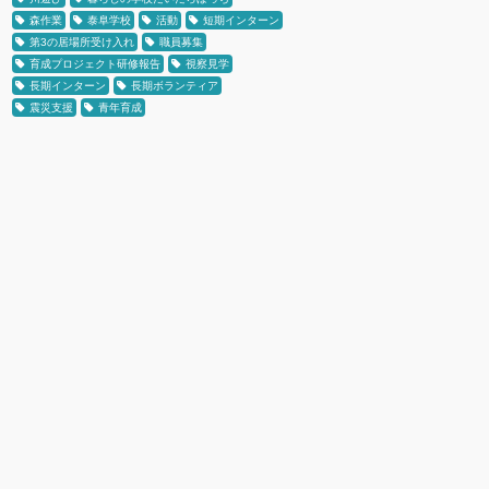
森作業
泰阜学校
活動
短期インターン
第3の居場所受け入れ
職員募集
育成プロジェクト研修報告
視察見学
長期インターン
長期ボランティア
震災支援
青年育成