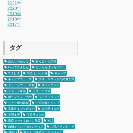
2021年
2020年
2019年
2018年
2017年
タグ
あんじゃねっこ
あんじゃね学校
いってきました
だいだらぼっちリアル
てまひま
やまほいく研修
キャンプ
キャンプニュース
グリーンウッドでの働き方
グリーンウッド寄付
サンカクシャ
スタッフ研修
ツリーハウス
ボランティアの声
ワークショップ
一人一票の職場
一宮学園キャンプ
卒業生インタビュー
大学受け入れ
学習支援
実習受け入れ
家庭でできるねっこ教育
対談
山賊キャンプボランティア
山賊ボランティア
川遊び
暮らしの学校だいだらぼっち