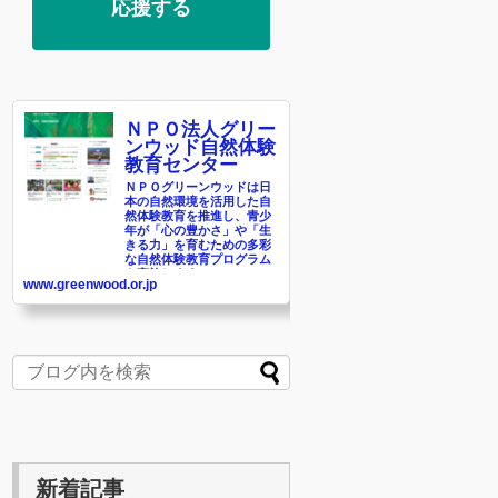
応援する
ＮＰＯ法人グリー
ンウッド自然体験
教育センター
ＮＰＯグリーンウッドは日
本の自然環境を活用した自
然体験教育を推進し、青少
年が「心の豊かさ」や「生
きる力」を育むための多彩
な自然体験教育プログラム
を実施します。
www.greenwood.or.jp
新着記事