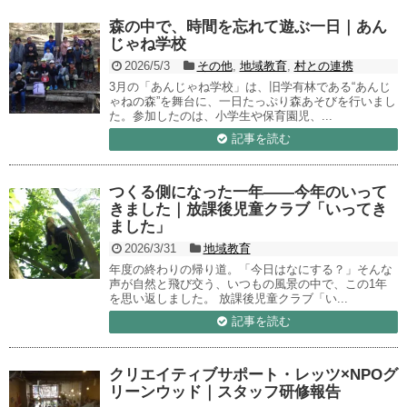
森の中で、時間を忘れて遊ぶ一日｜あん
じゃね学校
2026/5/3
その他
,
地域教育
,
村との連携
3月の「あんじゃね学校」は、旧学有林である“あんじ
ゃねの森”を舞台に、一日たっぷり森あそびを行いまし
た。参加したのは、小学生や保育園児、...
記事を読む
つくる側になった一年——今年のいって
きました｜放課後児童クラブ「いってき
ました」
2026/3/31
地域教育
年度の終わりの帰り道。「今日はなにする？」そんな
声が自然と飛び交う、いつもの風景の中で、この1年
を思い返しました。 放課後児童クラブ「い...
記事を読む
クリエイティブサポート・レッツ×NPOグ
リーンウッド｜スタッフ研修報告