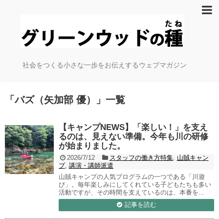
社会をつくる小さな一歩をお伝えするウェブマガジン
「
バズ（矢加部 優）
」
一覧
【キャンプNEWS】「楽しい！」を支え
るのは、見えない準備。今年も川の研修
が始まりました。
2026/7/12
スタッフの働き方特集
,
山賊キャン
プ
,
講演・講師派遣
山賊キャンプの人気プログラムの一つである「川遊
び」。毎年楽しみにしてくれている子どもたちも多い
活動ですが、その時間を支えているのは、本番を...
記事を読む