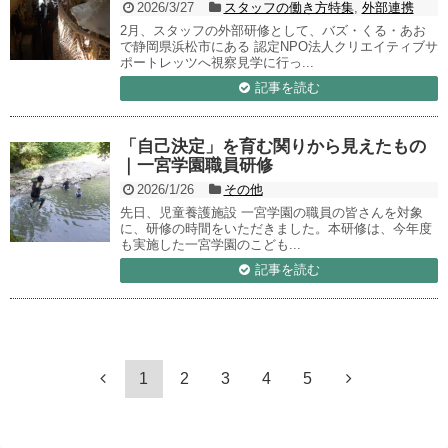
2026/3/27
スタッフの働き方特集
,
外部連携
2月、スタッフの外部研修として、バズ・くる・あお
で静岡県浜松市にある 認定NPO法人クリエイティブサ
ポートレッツへ視察見学に行っ...
記事を読む
「自己決定」を育む関りから見えたもの
｜一宮学園職員研修
2026/1/26
その他
先日、児童養護施設 一宮学園の職員の皆さんを対象
に、研修の時間をいただきました。本研修は、今年度
も実施した一宮学園のこども...
記事を読む
1
2
3
4
5