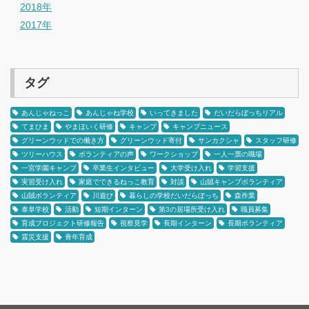
2018年
2017年
タグ
あんじゃねっこ
あんじゃね学校
いってきました
だいだらぼっちリアル
てまひま
やまほいく研修
キャンプ
キャンプニュース
グリーンウッドでの働き方
グリーンウッド寄付
サンカクシャ
スタッフ研修
ツリーハウス
ボランティアの声
ワークショップ
一人一票の職場
一宮学園キャンプ
卒業生インタビュー
大学受け入れ
学習支援
実習受け入れ
家庭でできるねっこ教育
対談
山賊キャンプボランティア
山賊ボランティア
川遊び
暮らしの学校だいだらぼっち
森作業
泰阜学校
活動
短期インターン
第3の居場所受け入れ
職員募集
育成プロジェクト研修報告
視察見学
長期インターン
長期ボランティア
震災支援
青年育成