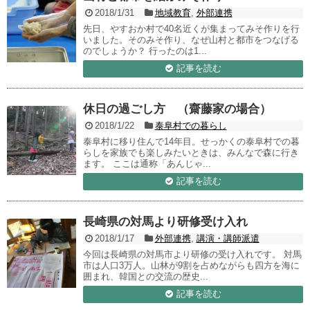
2018/1/31
地域教育
,
外部連携
先日、やすおか村で40名近くが集まってみそ作りを行
いました。そのみそ作り、なぜ山村と都市をつなげる
のでしょうか？ 行ったのは1...
記事を読む
休日の過ごし方 （齋藤家の場合）
2018/1/22
泰阜村での暮らし
泰阜村に移り住んで14年目。せっかくの泰阜村での暮
らしを家族でも楽しみたいときは、みんなで森に行き
ます。 ここは通称「あんじゃ...
記事を読む
長崎県の対馬より研修受け入れ
2018/1/17
外部連携
,
講演・講師派遣
今回は長崎県の対馬市より研修の受け入れです。 対馬
市は人口3万人。山林が9割を占めながらも四方を海に
囲まれ、韓国との交流の歴史...
記事を読む