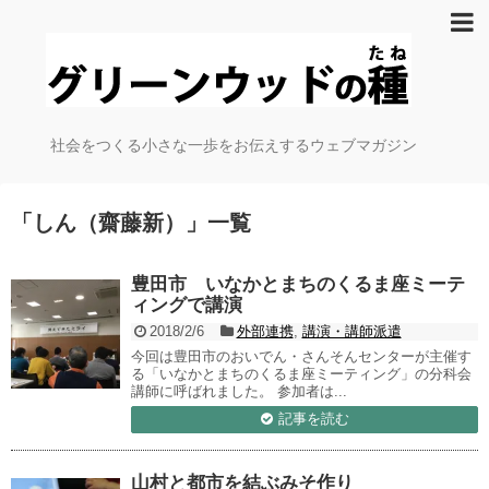
社会をつくる小さな一歩をお伝えするウェブマガジン
「
しん（齋藤新）
」
一覧
豊田市 いなかとまちのくるま座ミーテ
ィングで講演
2018/2/6
外部連携
,
講演・講師派遣
今回は豊田市のおいでん・さんそんセンターが主催す
る「いなかとまちのくるま座ミーティング」の分科会
講師に呼ばれました。 参加者は...
記事を読む
山村と都市を結ぶみそ作り