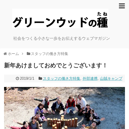
社会をつくる小さな一歩をお伝えするウェブマガジン
ホーム
スタッフの働き方特集
新年あけましておめでとうございます！
2019/1/1
スタッフの働き方特集
,
外部連携
,
山賊キャンプ