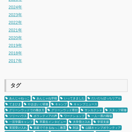
2024年
2023年
2022年
2021年
2020年
2019年
2018年
2017年
タグ
あんじゃねっこ
あんじゃね学校
いってきました
だいだらぼっちリアル
てまひま
やまほいく研修
キャンプ
キャンプニュース
グリーンウッドでの働き方
グリーンウッド寄付
サンカクシャ
スタッフ研修
ツリーハウス
ボランティアの声
ワークショップ
一人一票の職場
一宮学園キャンプ
卒業生インタビュー
大学受け入れ
学習支援
実習受け入れ
家庭でできるねっこ教育
対談
山賊キャンプボランティア