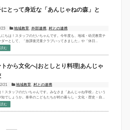
子にとって身近な「あんじゃねの森」と
？
/23
地域教育
,
外部連携
,
村との連携
んにちは！スタッフのだいちゃんです。今年度も、地域・幼児教育チ
ーダーとして、「放課後児童クラブいってきました」や「休日...
を読む
ントから文化へ|おとしとり料理|あんじゃ
校
2/21
地域教育
,
村との連携
は！スタッフのだいちゃんです。みなさま「あんじゃね学校」という
存知でしょうか。泰阜のこどもたちが村の暮らし・文化・歴史・自...
を読む