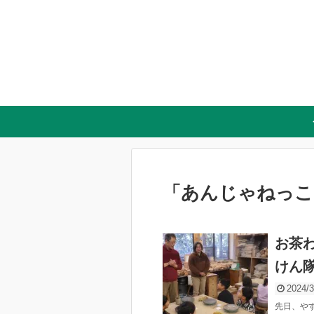
「
あんじゃねっこ
お茶
けん
2024/3
先日、や