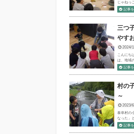
じゃねっこ
記事
三つ
やす
2024/1
こんにち
は、地域
記事
村の
～
2023/6
泰阜村の
なった」
記事