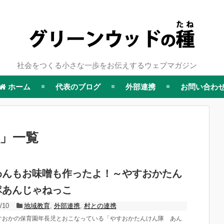
社会をつくる小さな一歩をお伝えするウェブマガジン
ホーム
代表のブログ
外部連携
お問い合わ
」
一覧
わんもお味噌も作ったよ！～やすおかたん
隊あんじゃねっこ
/10
地域教育
,
外部連携
,
村との連携
すおかの保育園年長児とおこなっている「やすおかたんけん隊 あん