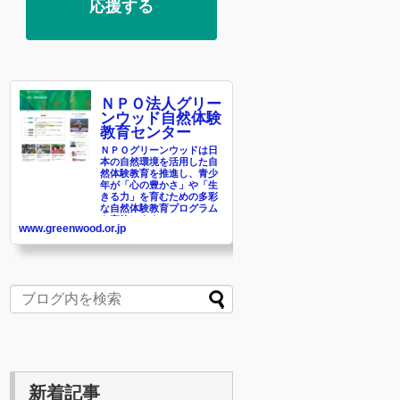
応援する
ＮＰＯ法人グリー
ンウッド自然体験
教育センター
ＮＰＯグリーンウッドは日
本の自然環境を活用した自
然体験教育を推進し、青少
年が「心の豊かさ」や「生
きる力」を育むための多彩
な自然体験教育プログラム
を実施します。
www.greenwood.or.jp
新着記事