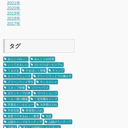
2021年
2020年
2019年
2018年
2017年
タグ
あんじゃねっこ
あんじゃね学校
いってきました
だいだらぼっちリアル
てまひま
やまほいく研修
キャンプ
キャンプニュース
グリーンウッドでの働き方
グリーンウッド寄付
サンカクシャ
スタッフ研修
ツリーハウス
ボランティアの声
ワークショップ
一人一票の職場
一宮学園キャンプ
卒業生インタビュー
大学受け入れ
学習支援
実習受け入れ
家庭でできるねっこ教育
対談
山賊キャンプボランティア
山賊ボランティア
川遊び
暮らしの学校だいだらぼっち