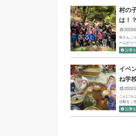
村の
は！
2023/6
皆さんこ
ームのリ
記事
イベ
ね学
2022/1
こんにち
活動をご
記事