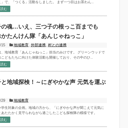
」で、「つくる」活動をしました。 まず一つ目はお茶わん...
を読む
子の魂…いえ、三つ子の根っこ百までも
おかたんけん隊「あんじゃねっこ」
/15
地域教育
,
外部連携
,
村との連携
は、地域教育「あんじゃねっこ」担当のみけです。 グリーンウッドで
のこどもたちに向けた体験活動も開催しており、その中のひ...
を読む
子と地域探検！～にぎやかな声 元気を運ぶ
/29
地域教育
小学生対象の企画。地域の方から、「にぎやかな声が聞こえて元気に
とあたたかく見守られながら過ごしたこども探検隊の模様です。
を読む