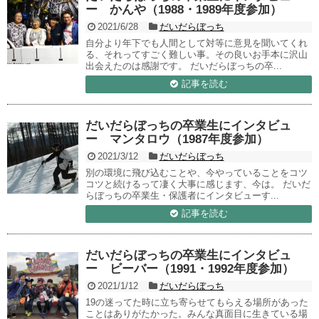
ー かんや（1988・1989年度参加）
2021/6/28
だいだらぼっち
自分より年下でも人間として対等に意見を聞いてくれ
る、それってすごく難しい事。その良いお手本に沢山
出会えたのは感謝です。 だいだらぼっちの卒...
記事を読む
だいだらぼっちの卒業生にインタビュ
ー マンタロウ（1987年度参加）
2021/3/12
だいだらぼっち
別の環境に飛び込むことや、今やっていることをコツ
コツと続けるって凄く大事に感じます、今は。 だいだ
らぼっちの卒業生・保護者にインタビューす...
記事を読む
だいだらぼっちの卒業生にインタビュ
ー ビーバー（1991・1992年度参加）
2021/1/12
だいだらぼっち
19の迷ってた時に立ち寄らせてもらえる場所があった
ことはありがたかった。みんな真面目に生きている場