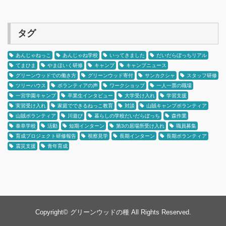
タグ
あんじゃねっこ
あんじゃね学校
いってきました
だいだらぼっちリアル
てまひま
やまほいく研修
キャンプ
キャンプニュース
グリーンウッドでの働き方
グリーンウッド寄付
サンカクシャ
スタッフ研修
ツリーハウス
ボランティアの声
ワークショップ
一人一票の職場
一宮学園キャンプ
卒業生インタビュー
大学受け入れ
学習支援
実習受け入れ
家庭でできるねっこ教育
対談
山賊キャンプボランティア
山賊ボランティア
川遊び
暮らしの学校だいだらぼっち
森作業
泰阜学校
活動
短期インターン
第3の居場所受け入れ
職員募集
育成プロジェクト研修報告
視察見学
長期インターン
長期ボランティア
震災支援
青年育成
Copyright©
グリーンウッドの種
All Rights Reserved.