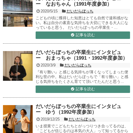
ー なおちゃん（1991年度参加）
2020/5/15
だいだらぼっち
こどもの頃に獲得した知恵はとても自然で違和感がな
い。私は自分の素直な気持ちを大切にできる大人にな
っていると思う。 だいだらぼっちの卒業生・...
記事を読む
だいだらぼっちの卒業生にインタビュ
ー おまっちゃ（1991・1992年度参加）
2020/3/9
だいだらぼっち
『有り難い』と感じる気持ちが薄くなってしまった便
利な世の中。私はだいだらぼっちで「有り難い」と感
じる気持ちをたくさん育てて頂いてたんだと思う...
記事を読む
だいだらぼっちの卒業生にインタビュ
ー ゆう（1992年度参加）
2019/12/25
だいだらぼっち
いま授業でこどもたちとがっつりつき合ってるのは、
「こどもが信じるのは本気の大人」って知ってるから