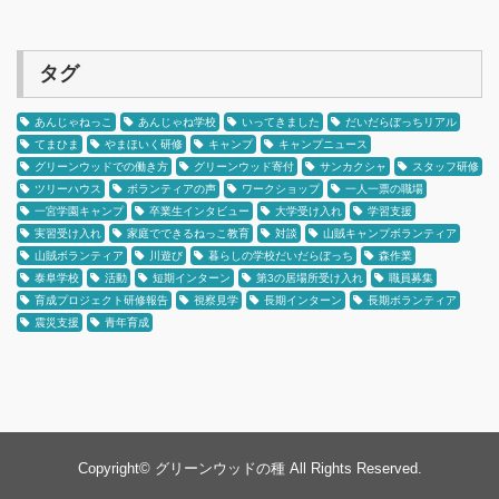
タグ
あんじゃねっこ
あんじゃね学校
いってきました
だいだらぼっちリアル
てまひま
やまほいく研修
キャンプ
キャンプニュース
グリーンウッドでの働き方
グリーンウッド寄付
サンカクシャ
スタッフ研修
ツリーハウス
ボランティアの声
ワークショップ
一人一票の職場
一宮学園キャンプ
卒業生インタビュー
大学受け入れ
学習支援
実習受け入れ
家庭でできるねっこ教育
対談
山賊キャンプボランティア
山賊ボランティア
川遊び
暮らしの学校だいだらぼっち
森作業
泰阜学校
活動
短期インターン
第3の居場所受け入れ
職員募集
育成プロジェクト研修報告
視察見学
長期インターン
長期ボランティア
震災支援
青年育成
Copyright©
グリーンウッドの種
All Rights Reserved.