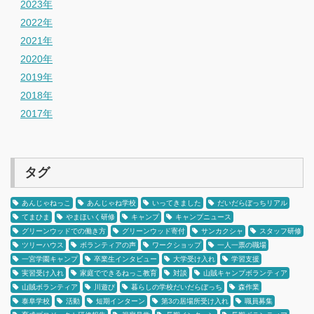
2023年
2022年
2021年
2020年
2019年
2018年
2017年
タグ
あんじゃねっこ
あんじゃね学校
いってきました
だいだらぼっちリアル
てまひま
やまほいく研修
キャンプ
キャンプニュース
グリーンウッドでの働き方
グリーンウッド寄付
サンカクシャ
スタッフ研修
ツリーハウス
ボランティアの声
ワークショップ
一人一票の職場
一宮学園キャンプ
卒業生インタビュー
大学受け入れ
学習支援
実習受け入れ
家庭でできるねっこ教育
対談
山賊キャンプボランティア
山賊ボランティア
川遊び
暮らしの学校だいだらぼっち
森作業
泰阜学校
活動
短期インターン
第3の居場所受け入れ
職員募集