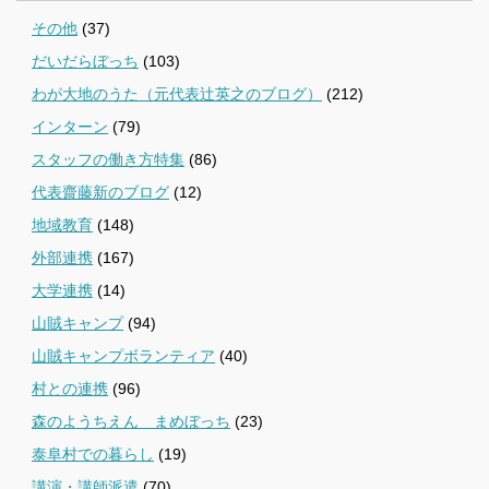
その他
(37)
だいだらぼっち
(103)
わが大地のうた（元代表辻英之のブログ）
(212)
インターン
(79)
スタッフの働き方特集
(86)
代表齋藤新のブログ
(12)
地域教育
(148)
外部連携
(167)
大学連携
(14)
山賊キャンプ
(94)
山賊キャンプボランティア
(40)
村との連携
(96)
森のようちえん まめぼっち
(23)
泰阜村での暮らし
(19)
講演・講師派遣
(70)