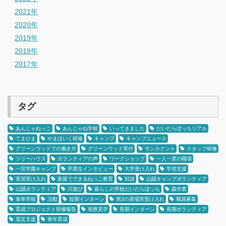
2021年
2020年
2019年
2018年
2017年
タグ
あんじゃねっこ
あんじゃね学校
いってきました
だいだらぼっちリアル
てまひま
やまほいく研修
キャンプ
キャンプニュース
グリーンウッドでの働き方
グリーンウッド寄付
サンカクシャ
スタッフ研修
ツリーハウス
ボランティアの声
ワークショップ
一人一票の職場
一宮学園キャンプ
卒業生インタビュー
大学受け入れ
学習支援
実習受け入れ
家庭でできるねっこ教育
対談
山賊キャンプボランティア
山賊ボランティア
川遊び
暮らしの学校だいだらぼっち
森作業
泰阜学校
活動
短期インターン
第3の居場所受け入れ
職員募集
育成プロジェクト研修報告
視察見学
長期インターン
長期ボランティア
震災支援
青年育成