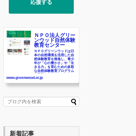
応援する
ＮＰＯ法人グリー
ンウッド自然体験
教育センター
ＮＰＯグリーンウッドは日
本の自然環境を活用した自
然体験教育を推進し、青少
年が「心の豊かさ」や「生
きる力」を育むための多彩
な自然体験教育プログラム
を実施します。
www.greenwood.or.jp
新着記事