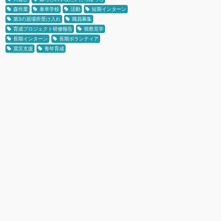
森作業
泰阜学校
活動
短期インターン
第3の居場所受け入れ
職員募集
育成プロジェクト研修報告
視察見学
長期インターン
長期ボランティア
震災支援
青年育成