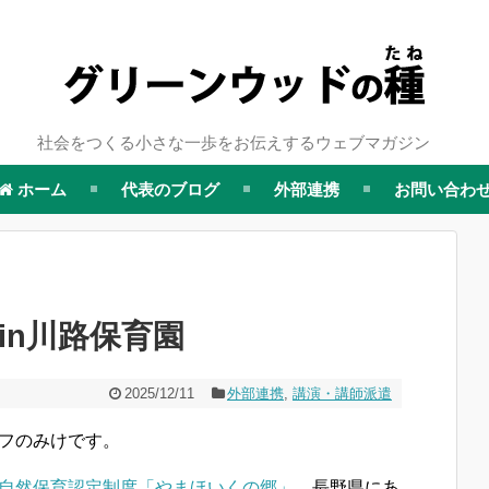
社会をつくる小さな一歩をお伝えするウェブマガジン
ホーム
代表のブログ
外部連携
お問い合わ
in川路保育園
2025/12/11
外部連携
,
講演・講師派遣
フのみけです。
自然保育認定制度「やまほいくの郷」
。長野県にあ