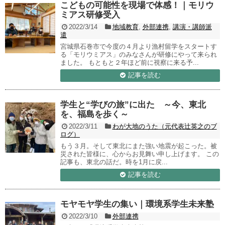
こどもの可能性を現場で体感！｜モリウ
ミアス研修受入
2022/3/14
地域教育
,
外部連携
,
講演・講師派
遣
宮城県石巻市で今度の４月より漁村留学をスタートす
る「モリウミアス」のみなさんが研修にやって来られ
ました。 もともと２年ほど前に視察に来る予...
記事を読む
学生と“学びの旅”に出た ～今、東北
を、福島を歩く～
2022/3/11
わが大地のうた（元代表辻英之のブ
ログ）
もう３月。そして東北にまた強い地震が起こった。被
災された皆様に、心からお見舞い申し上げます。 この
記事も、東北の話だ。時を1月に戻...
記事を読む
モヤモヤ学生の集い｜環境系学生未来塾
2022/3/10
外部連携