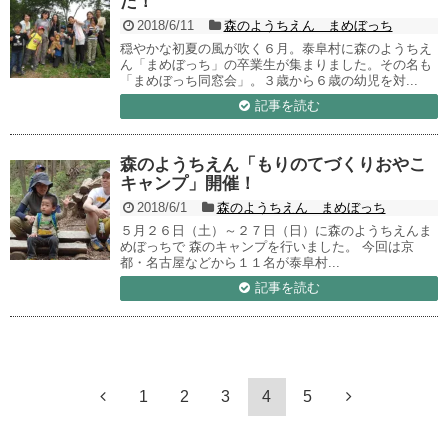
た！
2018/6/11
森のようちえん まめぼっち
穏やかな初夏の風が吹く６月。泰阜村に森のようちえ
ん「まめぼっち」の卒業生が集まりました。その名も
「まめぼっち同窓会」。３歳から６歳の幼児を対...
記事を読む
森のようちえん「もりのてづくりおやこ
キャンプ」開催！
2018/6/1
森のようちえん まめぼっち
５月２６日（土）～２７日（日）に森のようちえんま
めぼっちで 森のキャンプを行いました。 今回は京
都・名古屋などから１１名が泰阜村...
記事を読む
1
2
3
4
5