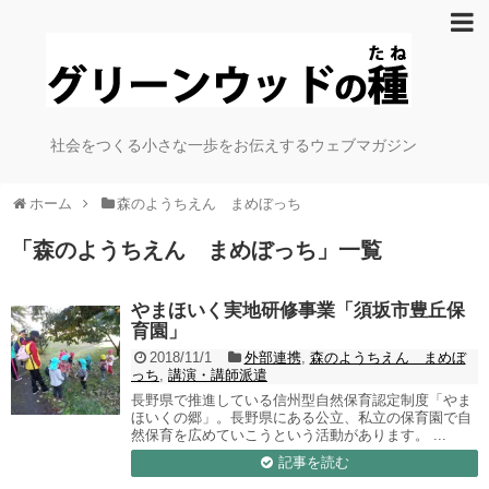
社会をつくる小さな一歩をお伝えするウェブマガジン
ホーム
森のようちえん まめぼっち
「
森のようちえん まめぼっち
」
一覧
やまほいく実地研修事業「須坂市豊丘保
育園」
2018/11/1
外部連携
,
森のようちえん まめぼ
っち
,
講演・講師派遣
長野県で推進している信州型自然保育認定制度「やま
ほいくの郷」。長野県にある公立、私立の保育園で自
然保育を広めていこうという活動があります。 ...
記事を読む