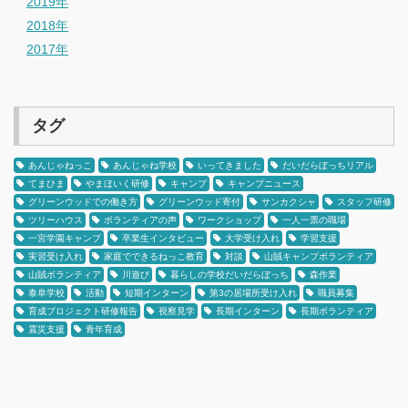
2019年
2018年
2017年
タグ
あんじゃねっこ
あんじゃね学校
いってきました
だいだらぼっちリアル
てまひま
やまほいく研修
キャンプ
キャンプニュース
グリーンウッドでの働き方
グリーンウッド寄付
サンカクシャ
スタッフ研修
ツリーハウス
ボランティアの声
ワークショップ
一人一票の職場
一宮学園キャンプ
卒業生インタビュー
大学受け入れ
学習支援
実習受け入れ
家庭でできるねっこ教育
対談
山賊キャンプボランティア
山賊ボランティア
川遊び
暮らしの学校だいだらぼっち
森作業
泰阜学校
活動
短期インターン
第3の居場所受け入れ
職員募集
育成プロジェクト研修報告
視察見学
長期インターン
長期ボランティア
震災支援
青年育成