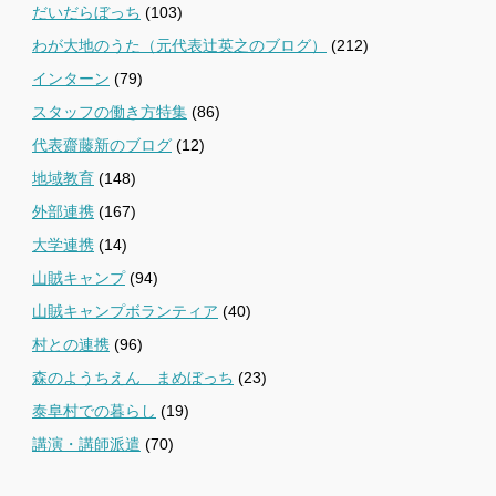
だいだらぼっち
(103)
わが大地のうた（元代表辻英之のブログ）
(212)
インターン
(79)
スタッフの働き方特集
(86)
代表齋藤新のブログ
(12)
地域教育
(148)
外部連携
(167)
大学連携
(14)
山賊キャンプ
(94)
山賊キャンプボランティア
(40)
村との連携
(96)
森のようちえん まめぼっち
(23)
泰阜村での暮らし
(19)
講演・講師派遣
(70)