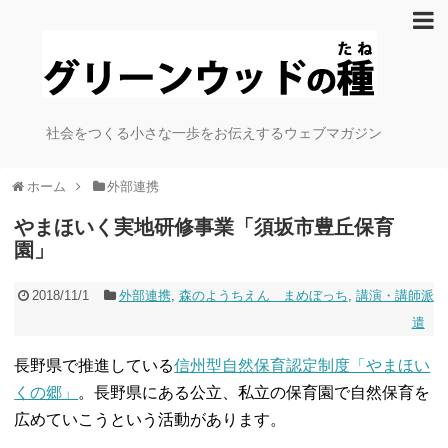
社会をつくる小さな一歩をお伝えするウェブマガジン
ホーム
外部連携
やまほいく実地研修事業「須坂市豊丘保育
園」
2018/11/1
外部連携
,
森のようちえん まめぼっち
,
講演・講師派
遣
長野県で推進している
信州型自然保育認定制度「やまほい
くの郷」
。長野県にある公立、私立の保育園で自然保育を
広めていこうという活動があります。