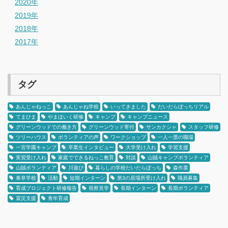
2020年
2019年
2018年
2017年
タグ
あんじゃねっこ
あんじゃね学校
いってきました
だいだらぼっちリアル
てまひま
やまほいく研修
キャンプ
キャンプニュース
グリーンウッドでの働き方
グリーンウッド寄付
サンカクシャ
スタッフ研修
ツリーハウス
ボランティアの声
ワークショップ
一人一票の職場
一宮学園キャンプ
卒業生インタビュー
大学受け入れ
学習支援
実習受け入れ
家庭でできるねっこ教育
対談
山賊キャンプボランティア
山賊ボランティア
川遊び
暮らしの学校だいだらぼっち
森作業
泰阜学校
活動
短期インターン
第3の居場所受け入れ
職員募集
育成プロジェクト研修報告
視察見学
長期インターン
長期ボランティア
震災支援
青年育成