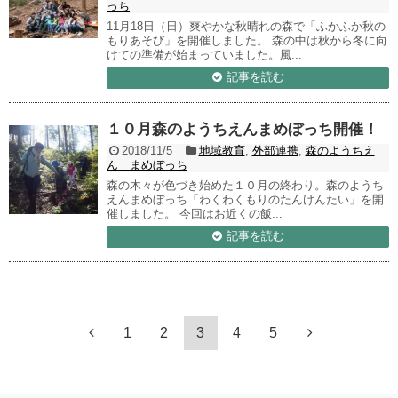
っち
11月18日（日）爽やかな秋晴れの森で「ふかふか秋の
もりあそび」を開催しました。 森の中は秋から冬に向
けての準備が始まっていました。風...
記事を読む
１０月森のようちえんまめぼっち開催！
2018/11/5
地域教育
,
外部連携
,
森のようちえ
ん まめぼっち
森の木々が色づき始めた１０月の終わり。森のようち
えんまめぼっち「わくわくもりのたんけんたい」を開
催しました。 今回はお近くの飯...
記事を読む
1
2
3
4
5