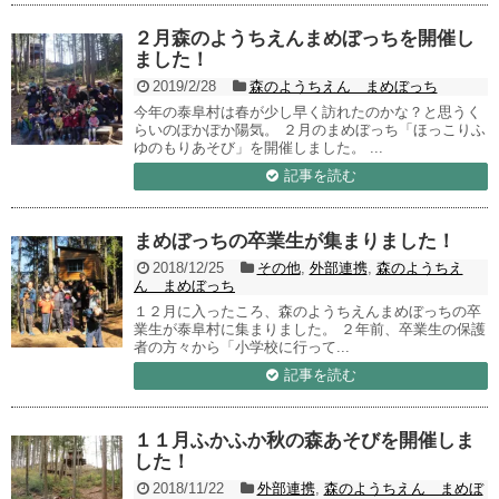
２月森のようちえんまめぼっちを開催し
ました！
2019/2/28
森のようちえん まめぼっち
今年の泰阜村は春が少し早く訪れたのかな？と思うく
らいのぽかぽか陽気。 ２月のまめぼっち「ほっこりふ
ゆのもりあそび」を開催しました。 ...
記事を読む
まめぼっちの卒業生が集まりました！
2018/12/25
その他
,
外部連携
,
森のようちえ
ん まめぼっち
１２月に入ったころ、森のようちえんまめぼっちの卒
業生が泰阜村に集まりました。 ２年前、卒業生の保護
者の方々から「小学校に行って...
記事を読む
１１月ふかふか秋の森あそびを開催しま
した！
2018/11/22
外部連携
,
森のようちえん まめぼ