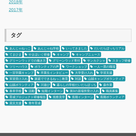
2018年
2017年
タグ
あんじゃねっこ
あんじゃね学校
いってきました
だいだらぼっちリアル
てまひま
やまほいく研修
キャンプ
キャンプニュース
グリーンウッドでの働き方
グリーンウッド寄付
サンカクシャ
スタッフ研修
ツリーハウス
ボランティアの声
ワークショップ
一人一票の職場
一宮学園キャンプ
卒業生インタビュー
大学受け入れ
学習支援
実習受け入れ
家庭でできるねっこ教育
対談
山賊キャンプボランティア
山賊ボランティア
川遊び
暮らしの学校だいだらぼっち
森作業
泰阜学校
活動
短期インターン
第3の居場所受け入れ
職員募集
育成プロジェクト研修報告
視察見学
長期インターン
長期ボランティア
震災支援
青年育成