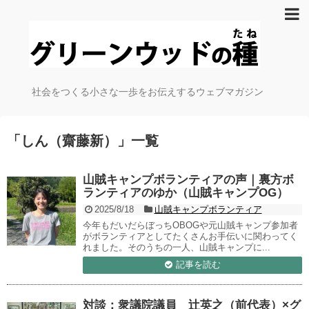
社会をつくる小さな一歩をお伝えするウェブマガジン
「
しん（齋藤新）
」
一覧
山賊キャンプボランティアの声｜裏方ボ
ランティアのゆか（山賊キャンプOG）
2025/8/18
山賊キャンプボランティア
今年もだいだらぼっちOBOGや元山賊キャンプ参加者
がボランティアとしてたくさんお手伝いに関わってく
れました。そのうちの一人、山賊キャンプに...
記事を読む
対談：衆議院議員 辻英之（前代表）×グ