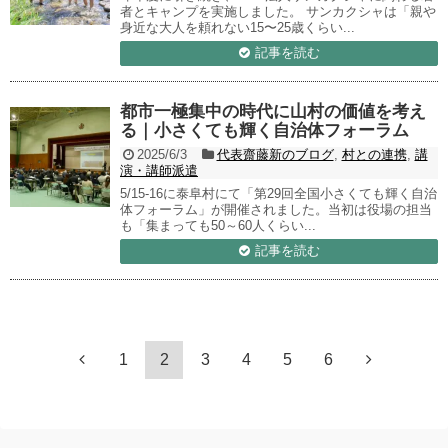
者とキャンプを実施しました。 サンカクシャは「親や
身近な大人を頼れない15〜25歳くらい...
記事を読む
都市一極集中の時代に山村の価値を考え
る｜小さくても輝く自治体フォーラム
2025/6/3
代表齋藤新のブログ
,
村との連携
,
講
演・講師派遣
5/15-16に泰阜村にて「第29回全国小さくても輝く自治
体フォーラム」が開催されました。当初は役場の担当
も「集まっても50～60人くらい...
記事を読む
1
2
3
4
5
6