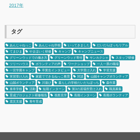
2017年
タグ
あんじゃねっこ
あんじゃね学校
いってきました
だいだらぼっちリアル
てまひま
やまほいく研修
キャンプ
キャンプニュース
グリーンウッドでの働き方
グリーンウッド寄付
サンカクシャ
スタッフ研修
ツリーハウス
ボランティアの声
ワークショップ
一人一票の職場
一宮学園キャンプ
卒業生インタビュー
大学受け入れ
学習支援
実習受け入れ
家庭でできるねっこ教育
対談
山賊キャンプボランティア
山賊ボランティア
川遊び
暮らしの学校だいだらぼっち
森作業
泰阜学校
活動
短期インターン
第3の居場所受け入れ
職員募集
育成プロジェクト研修報告
視察見学
長期インターン
長期ボランティア
震災支援
青年育成