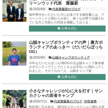
リーンウッド代表 齋藤新
2025/8/8
代表齋藤新のブログ
毎年寄付をいただいた方にお送りする報告書には、グ
リーンウッドと関わりが深く、様々な分野で活躍され
ている方と代表との対談を掲載しておりま...
記事を読む
山賊キャンプボランティアの声｜裏方ボ
ランティアのあっきー（だいだらぼっち
OG）
2025/8/5
山賊キャンプボランティア
今年もだいだらぼっちOBOGや元山賊キャンプ参加者
がボランティアとしてたくさんお手伝いに関わってく
れました。そのうちの一人、山賊キャンプ参...
記事を読む
小さなチャレンジが心に火を灯す｜サン
カクシャの若者キャンプ
2025/7/11
代表齋藤新のブログ
,
外部連携
昨年度に引き続き、NPO法人サンカクシャに関わる若