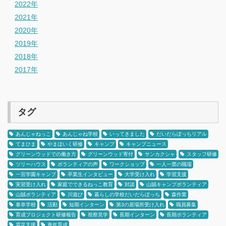
2022年
2021年
2020年
2019年
2018年
2017年
タグ
あんじゃねっこ
あんじゃね学校
いってきました
だいだらぼっちリアル
てまひま
やまほいく研修
キャンプ
キャンプニュース
グリーンウッドでの働き方
グリーンウッド寄付
サンカクシャ
スタッフ研修
ツリーハウス
ボランティアの声
ワークショップ
一人一票の職場
一宮学園キャンプ
卒業生インタビュー
大学受け入れ
学習支援
実習受け入れ
家庭でできるねっこ教育
対談
山賊キャンプボランティア
山賊ボランティア
川遊び
暮らしの学校だいだらぼっち
森作業
泰阜学校
活動
短期インターン
第3の居場所受け入れ
職員募集
育成プロジェクト研修報告
視察見学
長期インターン
長期ボランティア
震災支援
青年育成