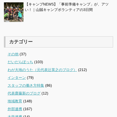
【キャンプNEWS】「事前準備キャンプ」が、アツ
い！｜山賊キャンプボランティアの3日間
カテゴリー
その他
(37)
だいだらぼっち
(103)
わが大地のうた（元代表辻英之のブログ）
(212)
インターン
(79)
スタッフの働き方特集
(86)
代表齋藤新のブログ
(12)
地域教育
(148)
外部連携
(167)
大学連携
(14)