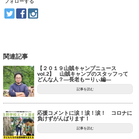
フォローする
関連記事
【２０１９山賊キャンプニュース
vol.2】 山賊キャンプのスタッフって
どんな人？―長老もーりぃ編―
記事を読む
応援コメントに涙！涙！涙！ コロナに
負けずがんばります！
記事を読む