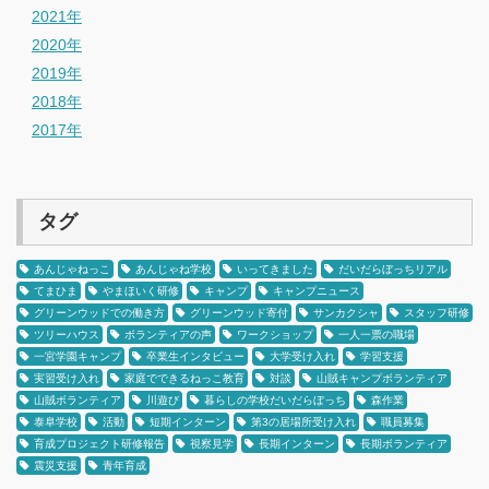
2021年
2020年
2019年
2018年
2017年
タグ
あんじゃねっこ
あんじゃね学校
いってきました
だいだらぼっちリアル
てまひま
やまほいく研修
キャンプ
キャンプニュース
グリーンウッドでの働き方
グリーンウッド寄付
サンカクシャ
スタッフ研修
ツリーハウス
ボランティアの声
ワークショップ
一人一票の職場
一宮学園キャンプ
卒業生インタビュー
大学受け入れ
学習支援
実習受け入れ
家庭でできるねっこ教育
対談
山賊キャンプボランティア
山賊ボランティア
川遊び
暮らしの学校だいだらぼっち
森作業
泰阜学校
活動
短期インターン
第3の居場所受け入れ
職員募集
育成プロジェクト研修報告
視察見学
長期インターン
長期ボランティア
震災支援
青年育成