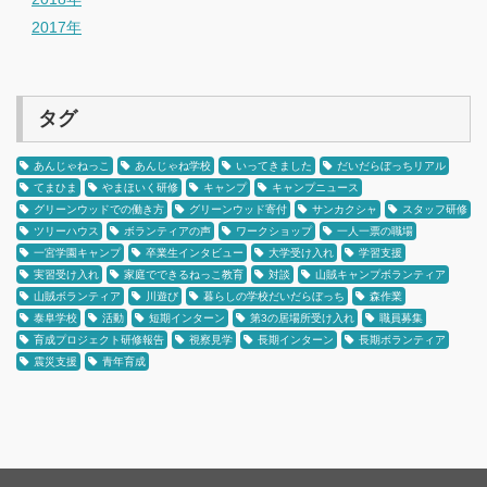
2017年
タグ
あんじゃねっこ
あんじゃね学校
いってきました
だいだらぼっちリアル
てまひま
やまほいく研修
キャンプ
キャンプニュース
グリーンウッドでの働き方
グリーンウッド寄付
サンカクシャ
スタッフ研修
ツリーハウス
ボランティアの声
ワークショップ
一人一票の職場
一宮学園キャンプ
卒業生インタビュー
大学受け入れ
学習支援
実習受け入れ
家庭でできるねっこ教育
対談
山賊キャンプボランティア
山賊ボランティア
川遊び
暮らしの学校だいだらぼっち
森作業
泰阜学校
活動
短期インターン
第3の居場所受け入れ
職員募集
育成プロジェクト研修報告
視察見学
長期インターン
長期ボランティア
震災支援
青年育成