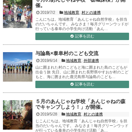
催。
2019/7/2
地域教育
,
村との連携
こんにちは。地域教育「あんじゃね自然学校」を担当
のだいちゃんです。 みなさま！毎月グリーンウッドが
行っている泰阜の小学生向け活動「あん...
記事を読む
与論島×泰阜村のこども交流
2019/6/14
地域教育
,
外部連携
山に囲まれた村のこどもと海に囲まれた島のこどもが
出会う旅 先日、山に囲まれた長野県やすおか村のこど
もと、海に囲まれた鹿児島県与論島のこども...
記事を読む
５月のあんじゃね学校「あんじゃねの森
でキャンプしよう！」が開催。
2019/5/28
地域教育
,
村との連携
じこんにちは。地域教育「あんじゃね自然学校」を担
当のだいちゃんです。 みなさま！毎月グリーンウッド
が行っている泰阜の小学生向け活動「あ...