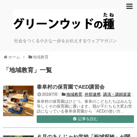
社会をつくる小さな一歩をお伝えするウェブマガジン
ホーム
地域教育
「
地域教育
」
一覧
泰阜村の保育園でAED講習会
2019/7/8
地域教育
,
外部連携
,
講演・講師派遣
泰阜村の保育園はひとつ。泰阜のこどもたちはみんな
等しくその保育園に通います。我が子たちも大変お世
話になっている泰阜保育園から「AEDの使い方...
記事を読む
６月のあんじゃね学校「栃城探検」が開