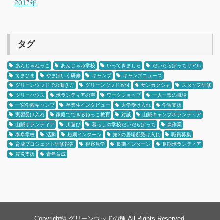
2017年
タグ
あんじゃねっこ
あんじゃね学校
いってきました
だいだらぼっちリアル
てまひま
やまほいく研修
キャンプ
キャンプニュース
グリーンウッドでの働き方
グリーンウッド寄付
サンカクシャ
スタッフ研修
ツリーハウス
ボランティアの声
ワークショップ
一人一票の職場
一宮学園キャンプ
卒業生インタビュー
大学受け入れ
学習支援
実習受け入れ
家庭でできるねっこ教育
対談
山賊キャンプボランティア
山賊ボランティア
川遊び
暮らしの学校だいだらぼっち
森作業
泰阜学校
活動
短期インターン
第3の居場所受け入れ
職員募集
育成プロジェクト研修報告
視察見学
長期インターン
長期ボランティア
震災支援
青年育成
Copyright©
グリーンウッドの種
All Rights Reserved.