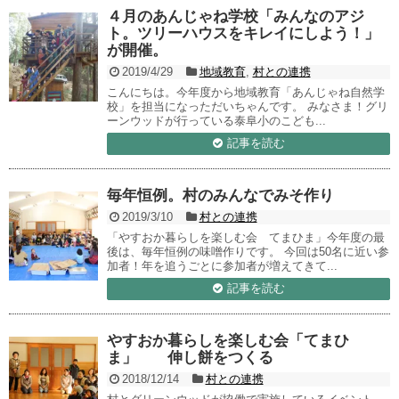
４月のあんじゃね学校「みんなのアジ
ト。ツリーハウスをキレイにしよう！」
が開催。
2019/4/29
地域教育
,
村との連携
こんにちは。今年度から地域教育「あんじゃね自然学
校」を担当になっただいちゃんです。 みなさま！グリ
ーンウッドが行っている泰阜小のこども...
記事を読む
毎年恒例。村のみんなでみそ作り
2019/3/10
村との連携
「やすおか暮らしを楽しむ会 てまひま」今年度の最
後は、毎年恒例の味噌作りです。 今回は50名に近い参
加者！年を追うごとに参加者が増えてきて...
記事を読む
やすおか暮らしを楽しむ会「てまひ
ま」 伸し餅をつくる
2018/12/14
村との連携