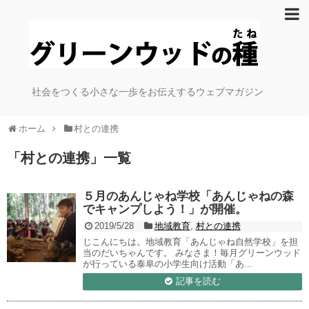
社会をつくる小さな一歩をお伝えするウェブマガジン
ホーム
村との連携
「
村との連携
」
一覧
５月のあんじゃね学校「あんじゃねの森
でキャンプしよう！」が開催。
2019/5/28
地域教育
,
村との連携
じこんにちは。地域教育「あんじゃね自然学校」を担
当のだいちゃんです。 みなさま！毎月グリーンウッド
が行っている泰阜の小学生向け活動「あ...
記事を読む