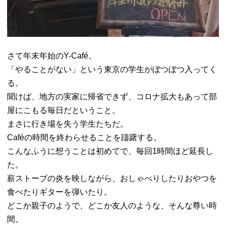
さて年末年始のY-Café。
「やることがない」という東京の学生がぼつぼつ入ってく
る。
聞けば、地方の実家に帰省できず、コロナ拡大もあって部
屋にこもる毎日だということ。
まさに行き場を失う学生たちだ。
Caféの時間を終わらせることを躊躇する。
こんなふうに想うことは初めてで、毎回1時間ほど延長し
た。
薪ストーブの炎を映しながら、おしゃべりしたりおやつを
食べたりギターを弾いたり。
どこか親子のようで、どこか友人のような、そんな尊い時
間。