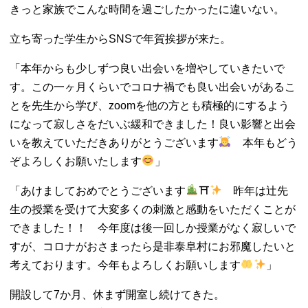
きっと家族でこんな時間を過ごしたかったに違いない。
立ち寄った学生からSNSで年賀挨拶が来た。
「本年からも少しずつ良い出会いを増やしていきたいで
す。この一ヶ月くらいでコロナ禍でも良い出会いがあるこ
とを先生から学び、zoomを他の方とも積極的にするよう
になって寂しさをだいぶ緩和できました！良い影響と出会
いを教えていただきありがとうございます
本年もどう
ぞよろしくお願いたします
」
「あけましておめでとうございます
⛩
昨年は辻先
生の授業を受けて大変多くの刺激と感動をいただくことが
できました！！ 今年度は後一回しか授業がなく寂しいで
すが、コロナがおさまったら是非泰阜村にお邪魔したいと
考えております。今年もよろしくお願いします
」
開設して7か月、休まず開室し続けてきた。