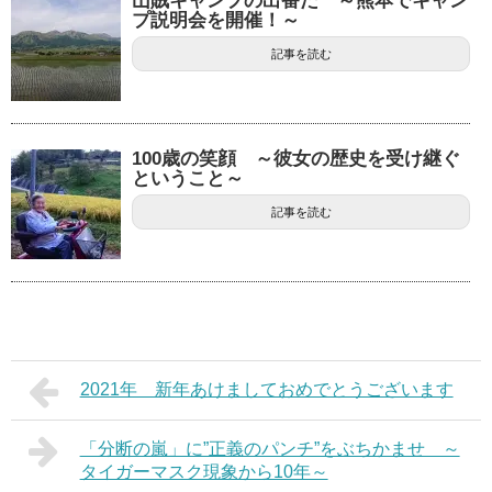
山賊キャンプの出番だ ～熊本でキャン
プ説明会を開催！～
記事を読む
100歳の笑顔 ～彼女の歴史を受け継ぐ
ということ～
記事を読む
2021年 新年あけましておめでとうございます
「分断の嵐」に”正義のパンチ”をぶちかませ ～
タイガーマスク現象から10年～