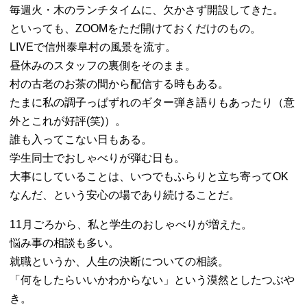
毎週火・木のランチタイムに、欠かさず開設してきた。
といっても、ZOOMをただ開けておくだけのもの。
LIVEで信州泰阜村の風景を流す。
昼休みのスタッフの裏側をそのまま。
村の古老のお茶の間から配信する時もある。
たまに私の調子っぱずれのギター弾き語りもあったり（意
外とこれが好評(笑)）。
誰も入ってこない日もある。
学生同士でおしゃべりが弾む日も。
大事にしていることは、いつでもふらりと立ち寄ってOK
なんだ、という安心の場であり続けることだ。
11月ごろから、私と学生のおしゃべりが増えた。
悩み事の相談も多い。
就職というか、人生の決断についての相談。
「何をしたらいいかわからない」という漠然としたつぶや
き。