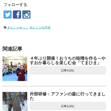
フォローする
あんじゃねっこ
,
あんじゃね学校
関連記事
４年ぶり開催！おうちの味噌を作る～や
すおか暮らしを楽しむ会「てまひま」
記事を読む
外部研修：アファンの森に行ってきまし
た
記事を読む