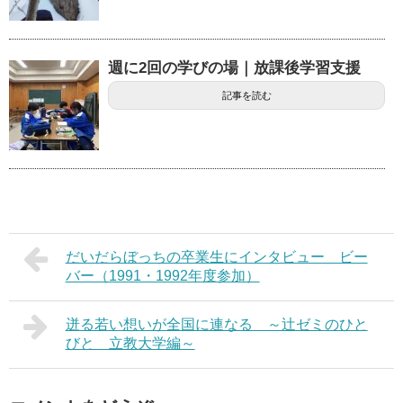
週に2回の学びの場｜放課後学習支援
記事を読む
だいだらぼっちの卒業生にインタビュー ビー
バー（1991・1992年度参加）
迸る若い想いが全国に連なる ～辻ゼミのひと
びと 立教大学編～