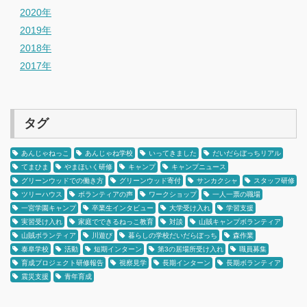
2020年
2019年
2018年
2017年
タグ
あんじゃねっこ
あんじゃね学校
いってきました
だいだらぼっちリアル
てまひま
やまほいく研修
キャンプ
キャンプニュース
グリーンウッドでの働き方
グリーンウッド寄付
サンカクシャ
スタッフ研修
ツリーハウス
ボランティアの声
ワークショップ
一人一票の職場
一宮学園キャンプ
卒業生インタビュー
大学受け入れ
学習支援
実習受け入れ
家庭でできるねっこ教育
対談
山賊キャンプボランティア
山賊ボランティア
川遊び
暮らしの学校だいだらぼっち
森作業
泰阜学校
活動
短期インターン
第3の居場所受け入れ
職員募集
育成プロジェクト研修報告
視察見学
長期インターン
長期ボランティア
震災支援
青年育成