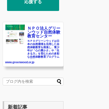
応援する
ＮＰＯ法人グリー
ンウッド自然体験
教育センター
ＮＰＯグリーンウッドは日
本の自然環境を活用した自
然体験教育を推進し、青少
年が「心の豊かさ」や「生
きる力」を育むための多彩
な自然体験教育プログラム
を実施します。
www.greenwood.or.jp
新着記事