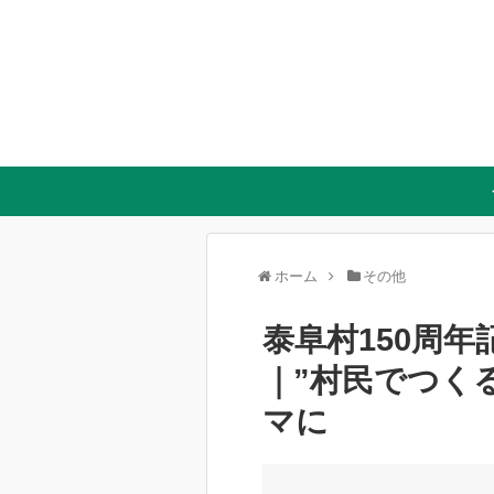
ホーム
その他
泰阜村150周
｜”村民でつく
マに