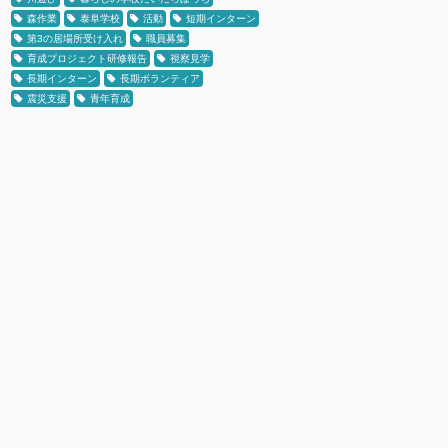
森作業
泰阜学校
活動
短期インターン
第3の居場所受け入れ
職員募集
育成プロジェクト研修報告
視察見学
長期インターン
長期ボランティア
震災支援
青年育成