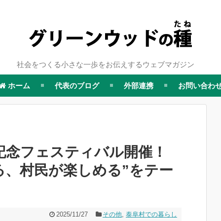
社会をつくる小さな一歩をお伝えするウェブマガジン
ホーム
代表のブログ
外部連携
お問い合わ
年記念フェスティバル開催！
る、村民が楽しめる”をテー
2025/11/27
その他
,
泰阜村での暮らし