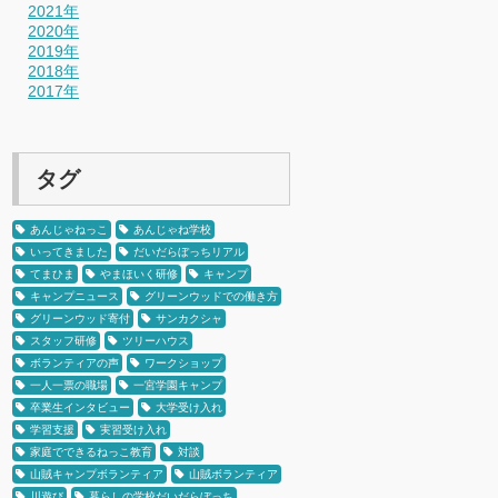
2021年
2020年
2019年
2018年
2017年
タグ
あんじゃねっこ
あんじゃね学校
いってきました
だいだらぼっちリアル
てまひま
やまほいく研修
キャンプ
キャンプニュース
グリーンウッドでの働き方
グリーンウッド寄付
サンカクシャ
スタッフ研修
ツリーハウス
ボランティアの声
ワークショップ
一人一票の職場
一宮学園キャンプ
卒業生インタビュー
大学受け入れ
学習支援
実習受け入れ
家庭でできるねっこ教育
対談
山賊キャンプボランティア
山賊ボランティア
川遊び
暮らしの学校だいだらぼっち