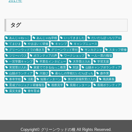
2017年
タグ
あんじゃねっこ
あんじゃね学校
いってきました
だいだらぼっちリアル
てまひま
やまほいく研修
キャンプ
キャンプニュース
グリーンウッドでの働き方
グリーンウッド寄付
サンカクシャ
スタッフ研修
ツリーハウス
ボランティアの声
ワークショップ
一人一票の職場
一宮学園キャンプ
卒業生インタビュー
大学受け入れ
学習支援
実習受け入れ
家庭でできるねっこ教育
対談
山賊キャンプボランティア
山賊ボランティア
川遊び
暮らしの学校だいだらぼっち
森作業
泰阜学校
活動
短期インターン
第3の居場所受け入れ
職員募集
育成プロジェクト研修報告
視察見学
長期インターン
長期ボランティア
震災支援
青年育成
Copyright©
グリーンウッドの種
All Rights Reserved.