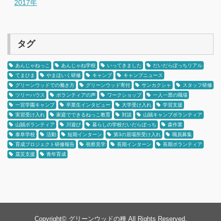
2017年
タグ
あんじゃねっこ
あんじゃね学校
いってきました
だいだらぼっちリアル
てまひま
やまほいく研修
キャンプ
キャンプニュース
グリーンウッドでの働き方
グリーンウッド寄付
サンカクシャ
スタッフ研修
ツリーハウス
ボランティアの声
ワークショップ
一人一票の職場
一宮学園キャンプ
卒業生インタビュー
大学受け入れ
学習支援
実習受け入れ
家庭でできるねっこ教育
対談
山賊キャンプボランティア
山賊ボランティア
川遊び
暮らしの学校だいだらぼっち
森作業
泰阜学校
活動
短期インターン
第3の居場所受け入れ
職員募集
育成プロジェクト研修報告
視察見学
長期インターン
長期ボランティア
震災支援
青年育成
Copyright©
グリーンウッドの種
All Rights Reserved.