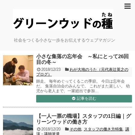
社会をつくる小さな一歩をお伝えするウェブマガジン
小さな集落の忘年会 ～私にとって26回
目の冬～
2018/12/23
わが大地のうた（元代表辻英之の
ブログ）
師走。 毎年めぐってくるこの季節。 今日は忘年会
だ。 集落自治会のみんなで。 これがまた楽しい。 幼
児から老人まで、一家総出で参加...
記事を読む
【一人一票の職場】スタッフの1日編｜グ
リーンウッドの働き方
2018/12/20
その他
,
スタッフの働き方特集
,
講
演・講師派遣