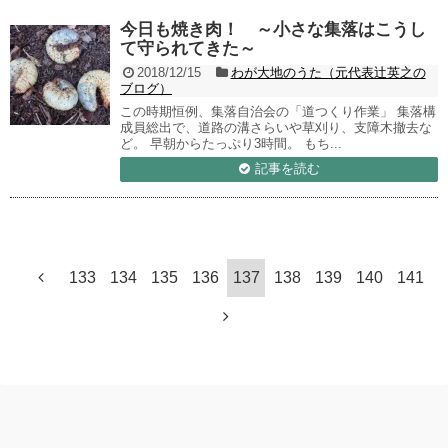
今日も焼き肉！ ～小さな集落はこうし
て守られてきた～
2018/12/15
わが大地のうた（元代表辻英之の
ブログ）
この時期恒例、集落自治会の「道つくり作業」 集落構
成員総出で、道路の溝さらいや草刈り、支障木撤去な
ど。 早朝からたっぷり3時間。 もち...
記事を読む
133
134
135
136
137
138
139
140
141