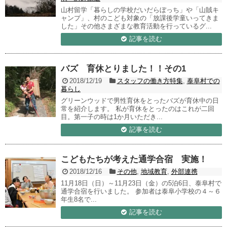
山村留学「暮らしの学校だいだらぼっち」や「山賊キ
ャンプ」、村のこども対象の「放課後学童いってきま
した」その他さまざまな教育活動を行っているグ...
記事を読む
バズ 育休とりました！！その1
2018/12/19
スタッフの働き方特集
,
泰阜村での
暮らし
グリーンウッドで男性育休をとったバズが育休中の日
常を紹介します。 私が育休をとったのはこれが二回
目。第一子の時は1か月いただき...
記事を読む
こどもたちが考えた通学合宿 実施！
2018/12/16
その他
,
地域教育
,
外部連携
11月18日（日）～11月23日（金）の5泊6日、泰阜村で
通学合宿を行いました。 参加者は泰阜小学校の４～６
年生8名で...
記事を読む