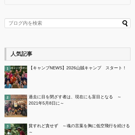
人気記事
【キャンプNEWS】2026山賊キャンプ スタート！
過去に目を閉ざす者は、現在にも盲目となる ～
2021年5月8日に～
貧すれど貪せず ～魂の言葉を胸に低空飛行を続ける
～