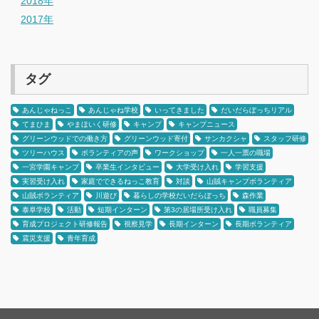
2018年
2017年
タグ
あんじゃねっこ
あんじゃね学校
いってきました
だいだらぼっちリアル
てまひま
やまほいく研修
キャンプ
キャンプニュース
グリーンウッドでの働き方
グリーンウッド寄付
サンカクシャ
スタッフ研修
ツリーハウス
ボランティアの声
ワークショップ
一人一票の職場
一宮学園キャンプ
卒業生インタビュー
大学受け入れ
学習支援
実習受け入れ
家庭でできるねっこ教育
対談
山賊キャンプボランティア
山賊ボランティア
川遊び
暮らしの学校だいだらぼっち
森作業
泰阜学校
活動
短期インターン
第3の居場所受け入れ
職員募集
育成プロジェクト研修報告
視察見学
長期インターン
長期ボランティア
震災支援
青年育成