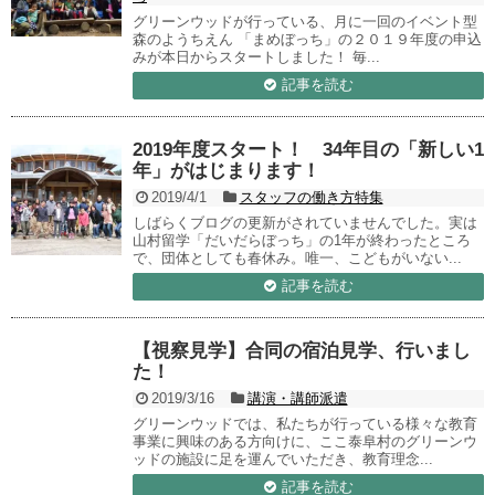
グリーンウッドが行っている、月に一回のイベント型
森のようちえん 「まめぼっち」の２０１９年度の申込
みが本日からスタートしました！ 毎...
記事を読む
2019年度スタート！ 34年目の「新しい1
年」がはじまります！
2019/4/1
スタッフの働き方特集
しばらくブログの更新がされていませんでした。実は
山村留学「だいだらぼっち」の1年が終わったところ
で、団体としても春休み。唯一、こどもがいない...
記事を読む
【視察見学】合同の宿泊見学、行いまし
た！
2019/3/16
講演・講師派遣
グリーンウッドでは、私たちが行っている様々な教育
事業に興味のある方向けに、ここ泰阜村のグリーンウ
ッドの施設に足を運んでいただき、教育理念...
記事を読む