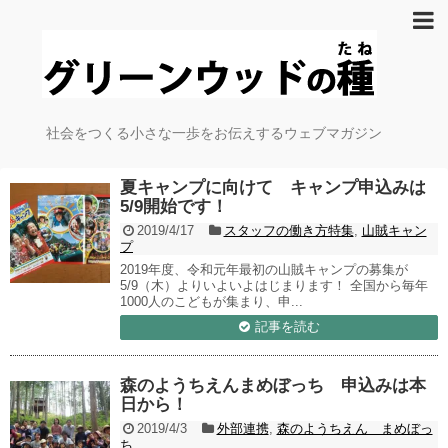
社会をつくる小さな一歩をお伝えするウェブマガジン
夏キャンプに向けて キャンプ申込みは
5/9開始です！
2019/4/17
スタッフの働き方特集
,
山賊キャン
プ
2019年度、令和元年最初の山賊キャンプの募集が
5/9（木）よりいよいよはじまります！ 全国から毎年
1000人のこどもが集まり、申...
記事を読む
森のようちえんまめぼっち 申込みは本
日から！
2019/4/3
外部連携
,
森のようちえん まめぼっ
ち