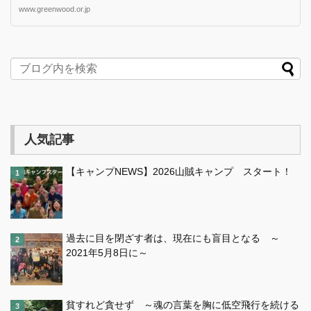
www.greenwood.or.jp
人気記事
【キャンプNEWS】2026山賊キャンプ スタート！
過去に目を閉ざす者は、現在にも盲目となる ～
2021年5月8日に～
貧すれど貪せず ～魂の言葉を胸に低空飛行を続ける