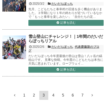
2025/3/2
だいだらぼっち
先月、こどもたちと泰阜村の旧道を歩く機会がありま
した。３学期になり１年の終わりが近づいているなか
で「もっと泰阜を楽しみたい」「自分たちの足...
記事を読む
雪山登山にチャレンジ！｜1年間のだいだ
らぼっちリアル
2025/2/6
だいだらぼっち
,
代表齋藤新のブロ
グ
だいだらぼっち今年度最後の登山は雪山！八ヶ岳の縞
枯山です。 見事な快晴。今年度のこどもたちは本当に
天気に恵まれています。ロープウェイ...
記事を読む
1
2
3
4
5
6
7