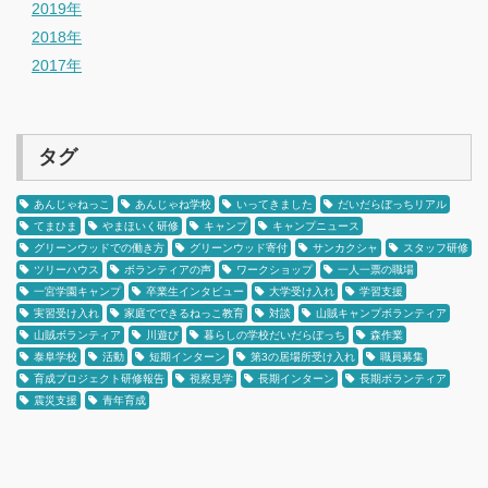
2019年
2018年
2017年
タグ
あんじゃねっこ
あんじゃね学校
いってきました
だいだらぼっちリアル
てまひま
やまほいく研修
キャンプ
キャンプニュース
グリーンウッドでの働き方
グリーンウッド寄付
サンカクシャ
スタッフ研修
ツリーハウス
ボランティアの声
ワークショップ
一人一票の職場
一宮学園キャンプ
卒業生インタビュー
大学受け入れ
学習支援
実習受け入れ
家庭でできるねっこ教育
対談
山賊キャンプボランティア
山賊ボランティア
川遊び
暮らしの学校だいだらぼっち
森作業
泰阜学校
活動
短期インターン
第3の居場所受け入れ
職員募集
育成プロジェクト研修報告
視察見学
長期インターン
長期ボランティア
震災支援
青年育成