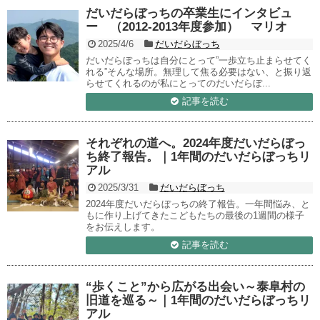
だいだらぼっちの卒業生にインタビュ
ー （2012-2013年度参加） マリオ
2025/4/6
だいだらぼっち
だいだらぼっちは自分にとって”一歩立ち止まらせてく
れる”そんな場所。無理して焦る必要はない、と振り返
らせてくれるのが私にとってのだいだらぼ...
記事を読む
それぞれの道へ。2024年度だいだらぼっ
ち終了報告。｜1年間のだいだらぼっちリ
アル
2025/3/31
だいだらぼっち
2024年度だいだらぼっちの終了報告。一年間悩み、と
もに作り上げてきたこどもたちの最後の1週間の様子
をお伝えします。
記事を読む
“歩くこと”から広がる出会い～泰阜村の
旧道を巡る～｜1年間のだいだらぼっちリ
アル