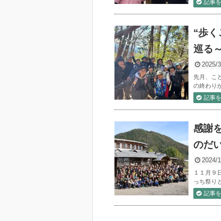
記事
“歩
巡る
2025/3
先月、こ
の終わり
記事
感謝
のだ
2024/1
１１月９日
っち祭り
記事