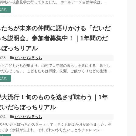
学校へ視察見学に行ってきました。 ホールアース自然学校は、...
を読む
もたちが未来の仲間に語りかける「だいだ
っち説明会」参加者募集中！｜1年間のだ
らぼっちリアル
/23
だいだらぼっち
からこどもたちが集まり、山村で１年間の暮らしを共にする「暮らし
いだらぼっち」。こどもたちは掃除、洗濯、ご飯づくりなどの生活...
を読む
が大流行！旬のものを逃さず味わう｜1年
だいだらぼっちリアル
/24
だいだらぼっち
年度のだいだらぼっちがスタートして、早くも約２か月が経ちました。生
れてきて余裕が生まれ、それぞれのやりたいことやチャレンジ...