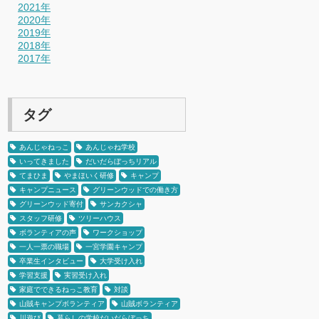
2021年
2020年
2019年
2018年
2017年
タグ
あんじゃねっこ
あんじゃね学校
いってきました
だいだらぼっちリアル
てまひま
やまほいく研修
キャンプ
キャンプニュース
グリーンウッドでの働き方
グリーンウッド寄付
サンカクシャ
スタッフ研修
ツリーハウス
ボランティアの声
ワークショップ
一人一票の職場
一宮学園キャンプ
卒業生インタビュー
大学受け入れ
学習支援
実習受け入れ
家庭でできるねっこ教育
対談
山賊キャンプボランティア
山賊ボランティア
川遊び
暮らしの学校だいだらぼっち