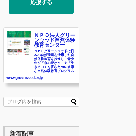
応援する
ＮＰＯ法人グリー
ンウッド自然体験
教育センター
ＮＰＯグリーンウッドは日
本の自然環境を活用した自
然体験教育を推進し、青少
年が「心の豊かさ」や「生
きる力」を育むための多彩
な自然体験教育プログラム
を実施します。
www.greenwood.or.jp
新着記事