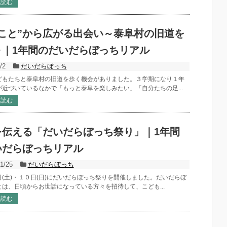
を読む
くこと”から広がる出会い～泰阜村の旧道を
～｜1年間のだいだらぼっちリアル
/2
だいだらぼっち
どもたちと泰阜村の旧道を歩く機会がありました。３学期になり１年
が近づいているなかで「もっと泰阜を楽しみたい」「自分たちの足...
を読む
を伝える「だいだらぼっち祭り」｜1年間
いだらぼっちリアル
1/25
だいだらぼっち
(土)・１０日(日)にだいだらぼっち祭りを開催しました。だいだらぼ
とは、日頃からお世話になっている方々を招待して、こども...
を読む