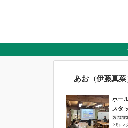
「
あお（伊藤真菜
ホー
スタ
2026/3
２月にス