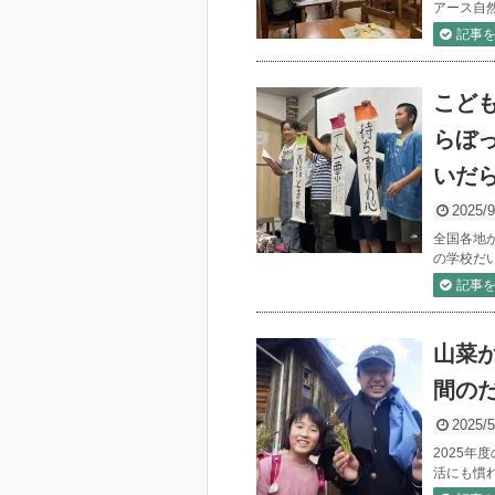
アース自然
記事
こど
らぼ
いだ
2025/9
全国各地
の学校だ
記事
山菜
間の
2025/5
2025
活にも慣