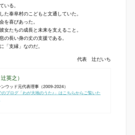
ている。
した泰阜村のこどもと文通していた。
会を喜びあった。
彼女たちの成長と未来を支えること。
息の長い身の丈の支援である。
に「支縁」なのだ。
代表 辻だいち
（辻英之）
ンウッド元代表理事（2009-2024）
までのブログ「わが大地のうた♪」はこちらからご覧いた
！