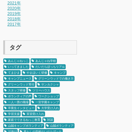
2021年
2020年
2019年
2018年
2017年
タグ
あんじゃねっこ
あんじゃね学校
いってきました
だいだらぼっちリアル
てまひま
やまほいく研修
キャンプ
キャンプニュース
グリーンウッドでの働き方
グリーンウッド寄付
サンカクシャ
スタッフ研修
ツリーハウス
ボランティアの声
ワークショップ
一人一票の職場
一宮学園キャンプ
卒業生インタビュー
大学受け入れ
学習支援
実習受け入れ
家庭でできるねっこ教育
対談
山賊キャンプボランティア
山賊ボランティア
川遊び
暮らしの学校だいだらぼっち