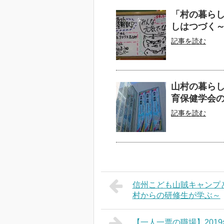
「村の暮ら
しはつづく
記事を読む
山村の暮らし
育保健学会
記事を読む
信州こども山賊キャンプ
村からの研修生が学ぶ～
【一人一票の職場】201