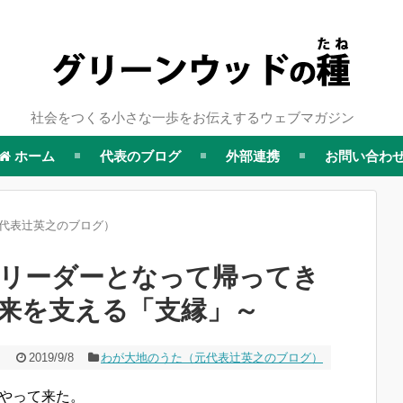
社会をつくる小さな一歩をお伝えするウェブマガジン
ホーム
代表のブログ
外部連携
お問い合わ
代表辻英之のブログ）
リーダーとなって帰ってき
来を支える「支縁」～
2019/9/8
わが大地のうた（元代表辻英之のブログ）
やって来た。