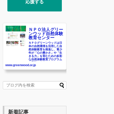
応援する
ＮＰＯ法人グリー
ンウッド自然体験
教育センター
ＮＰＯグリーンウッドは日
本の自然環境を活用した自
然体験教育を推進し、青少
年が「心の豊かさ」や「生
きる力」を育むための多彩
な自然体験教育プログラム
を実施します。
www.greenwood.or.jp
新着記事