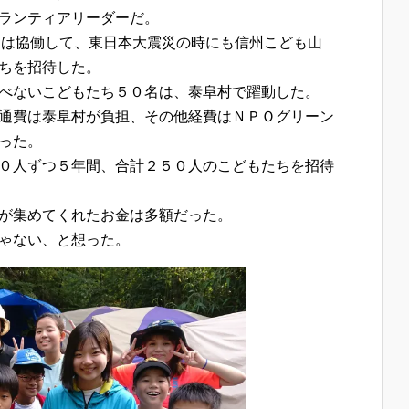
ランティアリーダーだ。
ドは協働して、東日本大震災の時にも信州こども山
ちを招待した。
べないこどもたち５０名は、泰阜村で躍動した。
通費は泰阜村が負担、その他経費はＮＰＯグリーン
った。
０人ずつ５年間、合計２５０人のこどもたちを招待
が集めてくれたお金は多額だった。
ゃない、と想った。