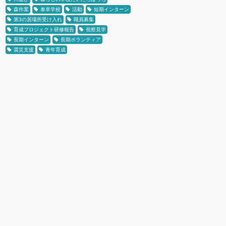
森作業
泰阜学校
活動
短期インターン
第3の居場所受け入れ
職員募集
育成プロジェクト研修報告
視察見学
長期インターン
長期ボランティア
震災支援
青年育成