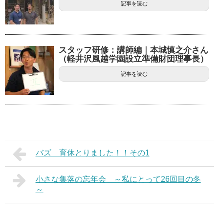
記事を読む
スタッフ研修：講師編｜本城慎之介さん
（軽井沢風越学園設立準備財団理事長）
記事を読む
バズ 育休とりました！！その1
小さな集落の忘年会 ～私にとって26回目の冬
～