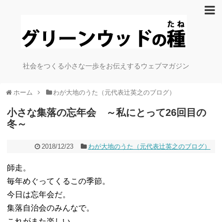
社会をつくる小さな一歩をお伝えするウェブマガジン
ホーム
わが大地のうた（元代表辻英之のブログ）
小さな集落の忘年会 ～私にとって26回目の
冬～
2018/12/23
わが大地のうた（元代表辻英之のブログ）
師走。
毎年めぐってくるこの季節。
今日は忘年会だ。
集落自治会のみんなで。
これがまた楽しい。