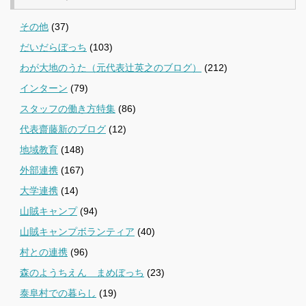
その他
(37)
だいだらぼっち
(103)
わが大地のうた（元代表辻英之のブログ）
(212)
インターン
(79)
スタッフの働き方特集
(86)
代表齋藤新のブログ
(12)
地域教育
(148)
外部連携
(167)
大学連携
(14)
山賊キャンプ
(94)
山賊キャンプボランティア
(40)
村との連携
(96)
森のようちえん まめぼっち
(23)
泰阜村での暮らし
(19)