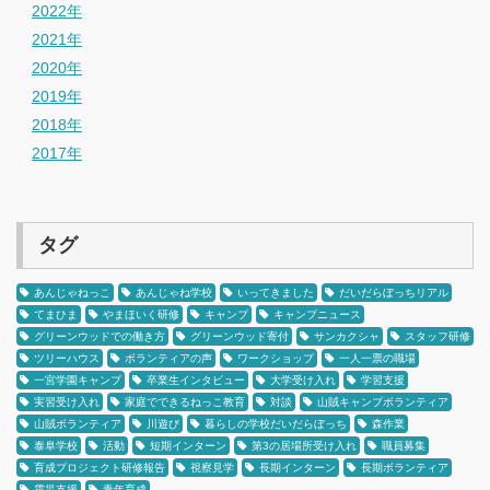
2022年
2021年
2020年
2019年
2018年
2017年
タグ
あんじゃねっこ
あんじゃね学校
いってきました
だいだらぼっちリアル
てまひま
やまほいく研修
キャンプ
キャンプニュース
グリーンウッドでの働き方
グリーンウッド寄付
サンカクシャ
スタッフ研修
ツリーハウス
ボランティアの声
ワークショップ
一人一票の職場
一宮学園キャンプ
卒業生インタビュー
大学受け入れ
学習支援
実習受け入れ
家庭でできるねっこ教育
対談
山賊キャンプボランティア
山賊ボランティア
川遊び
暮らしの学校だいだらぼっち
森作業
泰阜学校
活動
短期インターン
第3の居場所受け入れ
職員募集
育成プロジェクト研修報告
視察見学
長期インターン
長期ボランティア
震災支援
青年育成