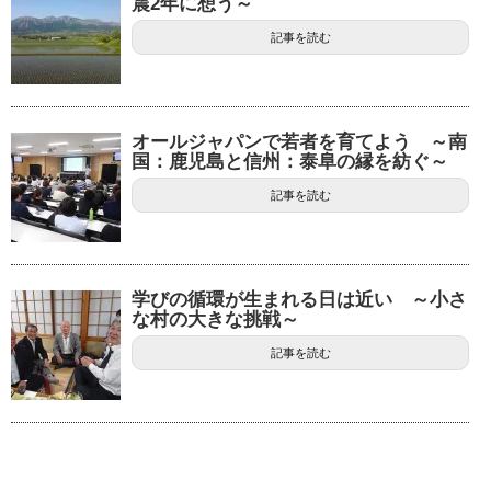
震2年に想う～
記事を読む
オールジャパンで若者を育てよう ～南
国：鹿児島と信州：泰阜の縁を紡ぐ～
記事を読む
学びの循環が生まれる日は近い ～小さ
な村の大きな挑戦～
記事を読む