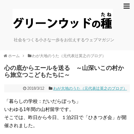
社会をつくる小さな一歩をお伝えするウェブマガジン
ホーム
わが大地のうた（元代表辻英之のブログ）
心の底からエールを送る ～山深いこの村か
ら旅立つこどもたちに～
2018/3/12
わが大地のうた（元代表辻英之のブログ）
「暮らしの学校：だいだらぼっち」
いわゆる1年間の山村留学です。
そこでは、昨日から今日、１泊2日で「ひきつぎ会」が開
催されました。