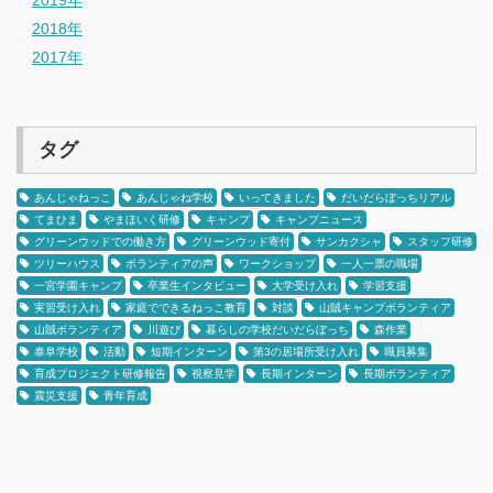
2018年
2017年
タグ
あんじゃねっこ
あんじゃね学校
いってきました
だいだらぼっちリアル
てまひま
やまほいく研修
キャンプ
キャンプニュース
グリーンウッドでの働き方
グリーンウッド寄付
サンカクシャ
スタッフ研修
ツリーハウス
ボランティアの声
ワークショップ
一人一票の職場
一宮学園キャンプ
卒業生インタビュー
大学受け入れ
学習支援
実習受け入れ
家庭でできるねっこ教育
対談
山賊キャンプボランティア
山賊ボランティア
川遊び
暮らしの学校だいだらぼっち
森作業
泰阜学校
活動
短期インターン
第3の居場所受け入れ
職員募集
育成プロジェクト研修報告
視察見学
長期インターン
長期ボランティア
震災支援
青年育成