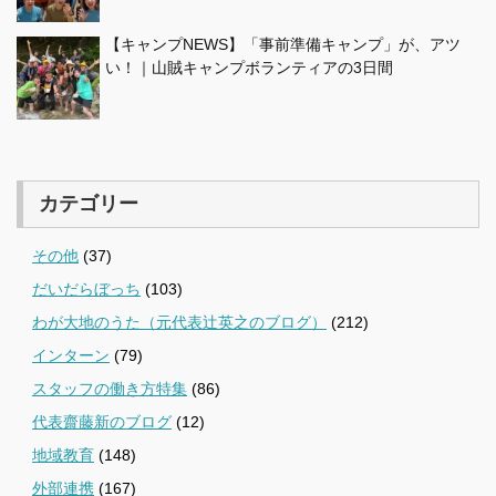
【キャンプNEWS】「事前準備キャンプ」が、アツ
い！｜山賊キャンプボランティアの3日間
カテゴリー
その他
(37)
だいだらぼっち
(103)
わが大地のうた（元代表辻英之のブログ）
(212)
インターン
(79)
スタッフの働き方特集
(86)
代表齋藤新のブログ
(12)
地域教育
(148)
外部連携
(167)