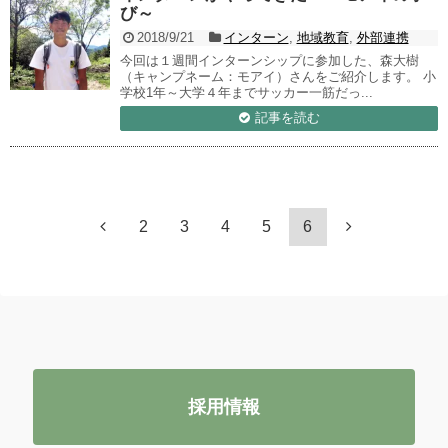
び～
2018/9/21
インターン
,
地域教育
,
外部連携
今回は１週間インターンシップに参加した、森大樹
（キャンプネーム：モアイ）さんをご紹介します。 小
学校1年～大学４年までサッカー一筋だっ...
記事を読む
2
3
4
5
6
採用情報