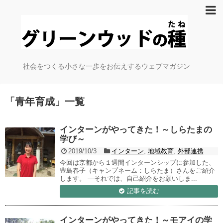
社会をつくる小さな一歩をお伝えするウェブマガジン
「
青年育成
」
一覧
インターンがやってきた！～しらたまの
学び～
2019/10/3
インターン
,
地域教育
,
外部連携
今回は京都から１週間インターンシップに参加した、
豊島春子（キャンプネーム：しらたま）さんをご紹介
します。 ―それでは、自己紹介をお願いしま...
記事を読む
インターンがやってきた！～モアイの学